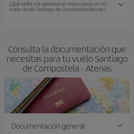
Los precios dependen de las plazas que queden libres en el vuelo
¿Qué tarifa me garantiza el mejor precio en mi
vuelo desde Santiago de Compostela-Atenas?
y de que las tarifas más baratas (turista) estén disponibles o se
vayan agotando. Por eso, comprar con antelación es
fundamental
para conseguir
vuelos baratos a Santiago de
En Iberia, tenemos distintas tarifas para garantizarte el mejor
Compostela-Atenas-dest
.
precio según tus necesidades de viaje. La tarifa básica, te
asegura el vuelo más barato.
Consulta la documentación que
necesitas para tu vuelo Santiago
de Compostela - Atenas
Documentación general