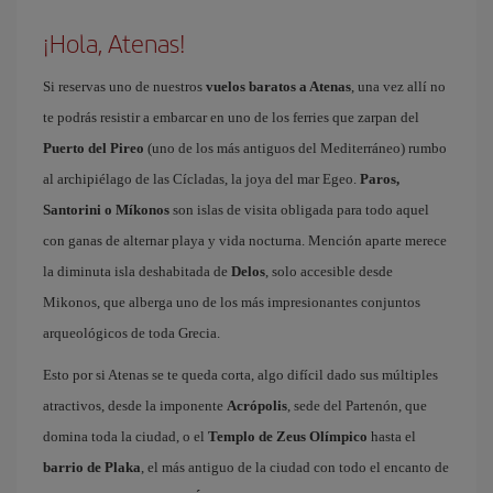
¡Hola, Atenas!
Si reservas uno de nuestros
vuelos baratos a Atenas
, una vez allí no
te podrás resistir a embarcar en uno de los ferries que zarpan del
Puerto del Pireo
(uno de los más antiguos del Mediterráneo) rumbo
al archipiélago de las Cícladas, la joya del mar Egeo.
Paros,
Santorini o Míkonos
son islas de visita obligada para todo aquel
con ganas de alternar playa y vida nocturna. Mención aparte merece
la diminuta isla deshabitada de
Delos
, solo accesible desde
Mikonos, que alberga uno de los más impresionantes conjuntos
arqueológicos de toda Grecia.
Esto por si Atenas se te queda corta, algo difícil dado sus múltiples
atractivos, desde la imponente
Acrópolis
, sede del Partenón, que
domina toda la ciudad, o el
Templo de Zeus Olímpico
hasta el
barrio de Plaka
, el más antiguo de la ciudad con todo el encanto de