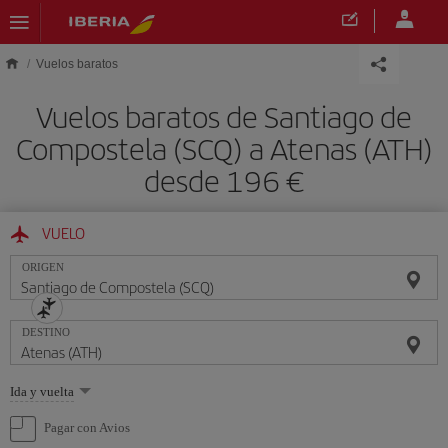
Saltar al contenido principal
Vuelos baratos
Vuelos baratos de Santiago de
Compostela (SCQ) a Atenas (ATH)
desde 196 €
VUELO
ORIGEN
DESTINO
Seleccione
Ida y vuelta
una
opción
Pagar con Avios