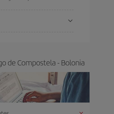
elo y de que las tarifas más baratas (turista)
antiago de Compostela-Bolonia-dest
.
ra el vuelo más barato.
go de Compostela - Bolonia
ntes