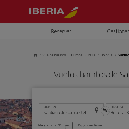
Saltar al contenido principal
Reservar
Gestionar
Vuelos baratos
Europa
Italia
Bolonia
Santia
Vuelos baratos de S
ORIGEN
DESTINO
Seleccione
Pagar con Avios
Ida y vuelta