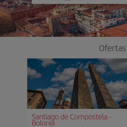
una
opción
Ofertas
Santiago de Compostela
-
Bolonia