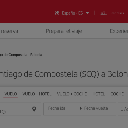
España - ES
Empresas
 reserva
Preparar el viaje
Experien
go de Compostela - Bolonia
antiago de Compostela (SCQ) a Bolon
VUELO
VUELO + HOTEL
VUELO + COCHE
HOTEL
COCHE
Fecha ida
Fecha vuelta
1
A
Introduce la fecha en formato día/mes/año
Introduce la fecha en format