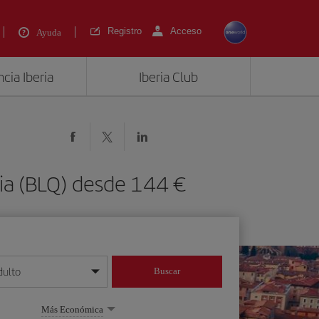
Registro
Acceso
Ayuda
cia Iberia
Iberia Club
ia (BLQ) desde 144 €
dulto
Buscar
o día/mes/año
Más Económica