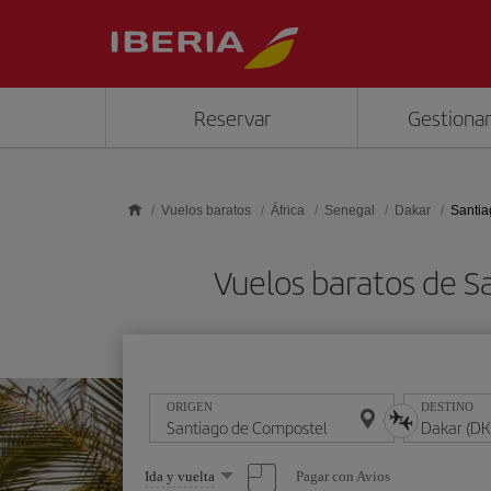
Saltar al contenido principal
Reservar
Gestionar
Vuelos baratos
África
Senegal
Dakar
Santia
Vuelos baratos de S
ORIGEN
DESTINO
Seleccione
Pagar con Avios
Ida y vuelta