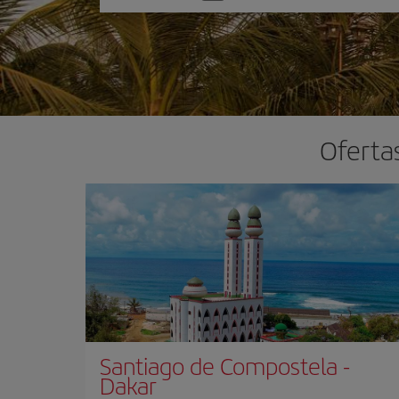
una
opción
Oferta
Santiago de Compostela
-
Dakar