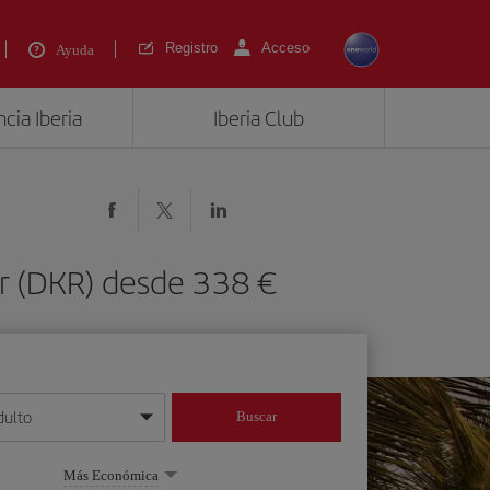
Registro
Acceso
Ayuda
cia Iberia
Iberia Club
ar (DKR) desde 338 €
dulto
Buscar
o día/mes/año
Más Económica