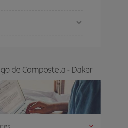
elo y de que las tarifas más baratas (turista)
antiago de Compostela-Dakar-dest
.
ra el vuelo más barato.
ago de Compostela - Dakar
ntes