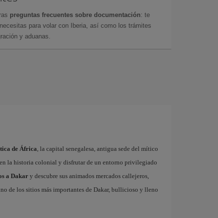
tras
preguntas frecuentes sobre documentación
: te
cesitas para volar con Iberia, así como los trámites
gración y aduanas.
tica de África
, la capital senegalesa, antigua sede del mítico
en la historia colonial y disfrutar de un entorno privilegiado
os a Dakar
y descubre sus animados mercados callejeros,
no de los sitios más importantes de Dakar, bullicioso y lleno