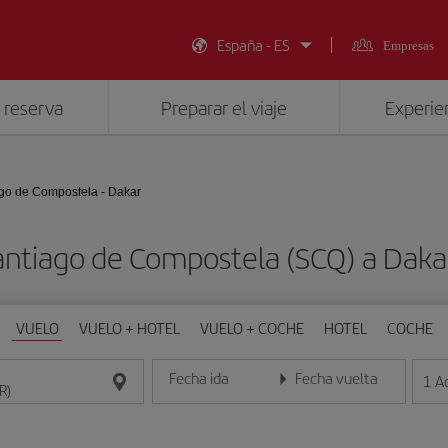
España - ES
Empresas
 reserva
Preparar el viaje
Experien
go de Compostela - Dakar
antiago de Compostela (SCQ) a Dak
VUELO
VUELO + HOTEL
VUELO + COCHE
HOTEL
COCHE
Fecha ida
Fecha vuelta
1
A
Introduce la fecha en formato día/mes/año
Introduce la fecha en format