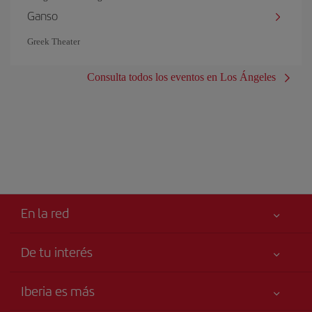
Ganso
Greek Theater
Consulta todos los eventos en Los Ángeles
En la red
De tu interés
Iberia Joven
Mejor precio garantizado
Iberia es más
Tu seguridad es lo primero