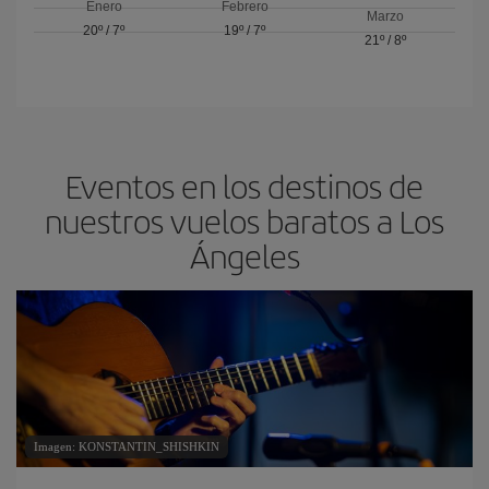
Enero
Febrero
Marzo
20º
/
7º
19º
/
7º
21º
/
8º
Eventos en los destinos de
nuestros vuelos baratos a Los
Ángeles
Imagen: KONSTANTIN_SHISHKIN