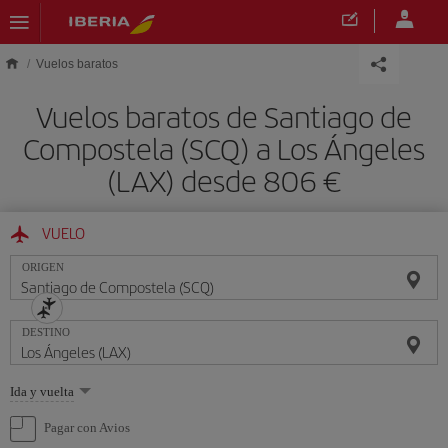
Saltar al contenido principal
Vuelos baratos
Vuelos baratos de Santiago de
Compostela (SCQ) a Los Ángeles
(LAX) desde 806 €
VUELO
ORIGEN
DESTINO
Seleccione
Ida y vuelta
una
opción
Pagar con Avios