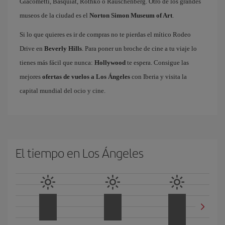
Giacometti, Basquiat, Rothko o Rauschenberg. Otro de los grandes
museos de la ciudad es el
Norton Simon Museum of Art
.
Si lo que quieres es ir de compras no te pierdas el mítico Rodeo
Drive en
Beverly Hills
. Para poner un broche de cine a tu viaje lo
tienes más fácil que nunca:
Hollywood
te espera. Consigue las
mejores
ofertas de vuelos a Los Ángeles
con Iberia y visita la
capital mundial del ocio y cine.
El tiempo en Los Ángeles