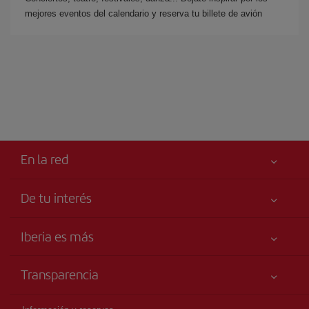
mejores eventos del calendario y reserva tu billete de avión
En la red
De tu interés
Iberia Joven
Mejor precio garantizado
Iberia es más
Tu seguridad es lo primero
Noticias y Novedades
Declaración de accesibilidad
Transparencia
Talento a bordo
Compromiso de servicio
Información Legal
Grupo Iberia
Publicidad