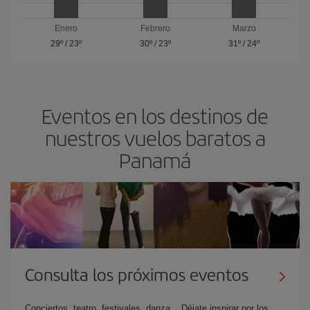
Enero
Febrero
Marzo
29º
/
23º
30º
/
23º
31º
/
24º
Eventos en los destinos de
nuestros vuelos baratos a
Panamá
Consulta los próximos eventos
Conciertos, teatro, festivales, danza... Déjate inspirar por los