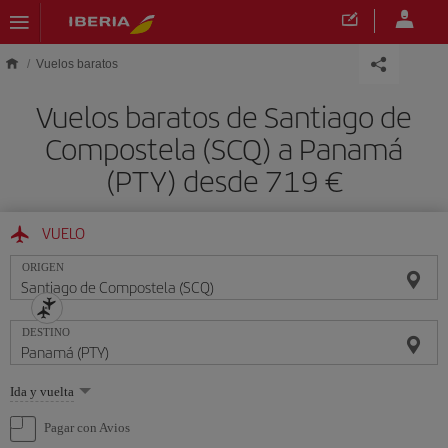
Saltar al contenido principal
Vuelos baratos
Vuelos baratos de Santiago de
Compostela (SCQ) a Panamá
(PTY) desde 719 €
VUELO
ORIGEN
DESTINO
Seleccione
Ida y vuelta
una
opción
Pagar con Avios