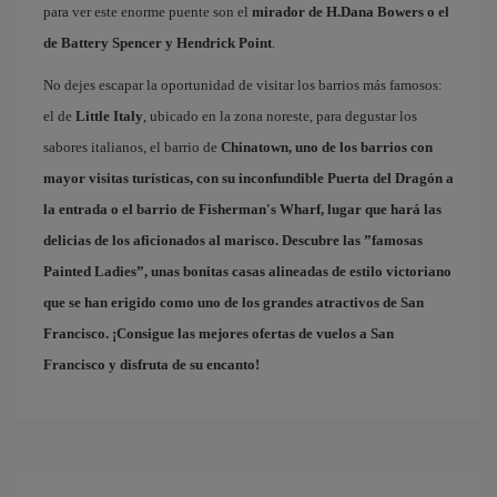
para ver este enorme puente son el
mirador de H.Dana Bowers o el
de Battery Spencer y Hendrick Point
.
No dejes escapar la oportunidad de visitar los barrios más famosos:
el de
Little Italy
, ubicado en la zona noreste, para degustar los
sabores italianos, el barrio de
Chinatown
, uno de los barrios con
mayor visitas turísticas, con su inconfundible Puerta del Dragón a
la entrada o el barrio de
Fisherman's Wharf
, lugar que hará las
delicias de los aficionados al marisco. Descubre las ”famosas
Painted Ladies
”, unas bonitas casas alineadas de estilo victoriano
que se han erigido como uno de los grandes atractivos de San
Francisco. ¡Consigue las mejores
ofertas de vuelos a San
Francisco
y disfruta de su encanto!