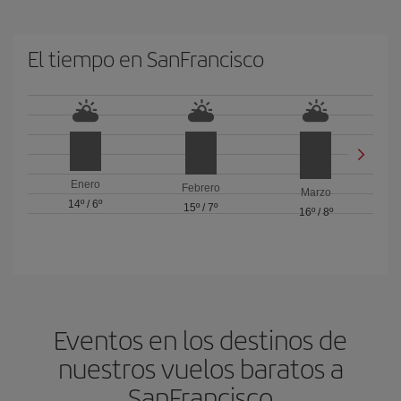
El tiempo en SanFrancisco
Enero
Febrero
Marzo
14º
/
6º
15º
/
7º
16º
/
8º
Eventos en los destinos de
nuestros vuelos baratos a
SanFrancisco