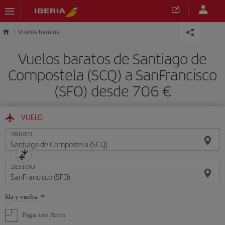
Saltar al contenido principal
Vuelos baratos
Vuelos baratos de Santiago de
Compostela (SCQ) a SanFrancisco
(SFO) desde 706 €
VUELO
ORIGEN
DESTINO
Seleccione
Ida y vuelta
una
opción
Pagar con Avios