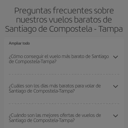
Preguntas frecuentes sobre
nuestros vuelos baratos de
Santiago de Compostela - Tampa
Ampliar todo
¿Cómo conseguir el vuelo más barato de Santiago
de Compostela-Tampa?
Podrás ahorrar en tu billete de avión de Santiago de Compostela-
Tampa-dest y conseguir el vuelo más barato si evitas temporadas
¿Cuáles son los días más baratos para volar de
Santiago de Compostela-Tampa?
altas, compras con antelación y puedes ser flexible con las
fechas y horarios de ida y vuelta.
Para saber qué días te saldrá más económico volar, solo tienes
que empezar una consulta en nuestro
buscador de vuelos
¿Cuándo son las mejores ofertas de vuelos de
Santiago de Compostela-Tampa?
baratos
. Dinos desde dónde vuelas, a dónde quieres ir y en qué
fechas habías pensado viajar. Te mostraremos los vuelos más