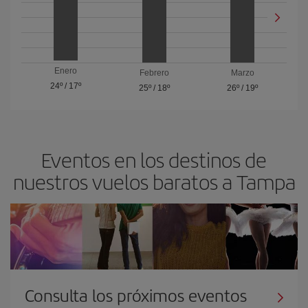
Enero
Febrero
Marzo
24º
/
17º
25º
/
18º
26º
/
19º
Eventos en los destinos de
nuestros vuelos baratos a Tampa
Consulta los próximos eventos