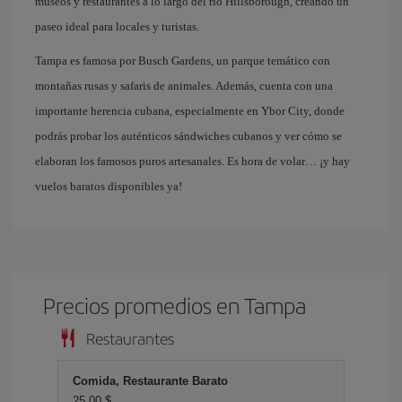
museos y restaurantes a lo largo del río Hillsborough, creando un
paseo ideal para locales y turistas.
Tampa es famosa por Busch Gardens, un parque temático con
montañas rusas y safaris de animales. Además, cuenta con una
importante herencia cubana, especialmente en Ybor City, donde
podrás probar los auténticos sándwiches cubanos y ver cómo se
elaboran los famosos puros artesanales. Es hora de volar… ¡y hay
vuelos baratos disponibles ya!
Precios promedios en Tampa
Restaurantes
Comida, Restaurante Barato
25,00 $