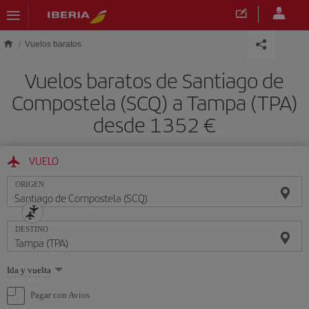
Saltar al contenido principal
Vuelos baratos
Vuelos baratos de Santiago de
Compostela (SCQ) a Tampa (TPA)
desde 1352 €
VUELO
ORIGEN
DESTINO
Seleccione
Ida y vuelta
una
opción
Pagar con Avios