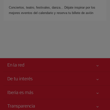
Conciertos, teatro, festivales, danza... Déjate inspirar por los
mejores eventos del calendario y reserva tu billete de avión
En la red
De tu interés
Iberia Joven
Mejor precio garantizado
Iberia es más
Tu seguridad es lo primero
Noticias y Novedades
Declaración de accesibilidad
Transparencia
Talento a bordo