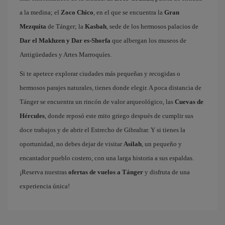
a la medina; el
Zoco Chico
, en el que se encuentra la
Gran
Mezquita
de Tánger; la
Kasbah
, sede de los hermosos palacios de
Dar el Makhzen y Dar es-Shorfa
que albergan los museos de
Antigüedades y Artes Marroquíes.
Si te apetece explorar ciudades más pequeñas y recogidas o
hermosos parajes naturales, tienes donde elegir. A poca distancia de
Tánger se encuentra un rincón de valor arqueológico, las
Cuevas de
Hércules
, donde reposó este mito griego después de cumplir sus
doce trabajos y de abrir el Estrecho de Gibraltar. Y si tienes la
oportunidad, no debes dejar de visitar
Asilah
, un pequeño y
encantador pueblo costero, con una larga historia a sus espaldas.
¡Reserva nuestras
ofertas de vuelos a Tánger
y disfruta de una
experiencia única!