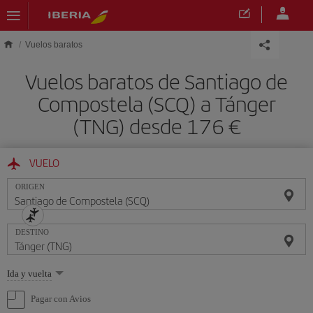
Saltar al contenido principal
Vuelos baratos
Vuelos baratos de Santiago de
Compostela (SCQ) a Tánger
(TNG) desde 176 €
VUELO
ORIGEN
DESTINO
Seleccione
Ida y vuelta
una
opción
Pagar con Avios