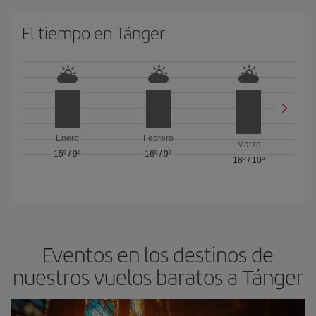
El tiempo en Tánger
Enero
Febrero
Marzo
15º
/
9º
16º
/
9º
18º
/
10º
Eventos en los destinos de
nuestros vuelos baratos a Tánger