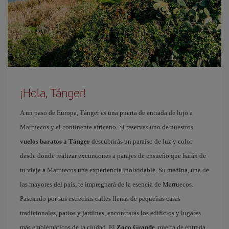
¡Hola, Tánger!
A un paso de Europa, Tánger es una puerta de entrada de lujo a
Marruecos y al continente africano. Si reservas uno de nuestros
vuelos baratos a Tánger
descubrirás un paraíso de luz y color
desde donde realizar excursiones a parajes de ensueño que harán de
tu viaje a Marruecos una experiencia inolvidable. Su medina, una de
las mayores del país, te impregnará de la esencia de Marruecos.
Paseando por sus estrechas calles llenas de pequeñas casas
tradicionales, patios y jardines, encontrarás los edificios y lugares
más emblemáticos de la ciudad. El
Zoco Grande
, puerta de entrada