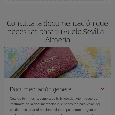
Cualquier día de la semana puedes encontrar vuelos baratos. Las
claves para encontrar los mejores precios son
anticiparte y ser
flexible.
Lo normal es que
cuanto antes
reserves tus billetes de
Consulta la documentación que
avión más baratos te saldrán. Además, si buscas los vuelos con
las fechas y los horarios del viaje un poco abiertos, podrás
elegir
necesitas para tu vuelo Sevilla -
el precio más barato.
Almería
Documentación general
Cuando termines la compra de tu billete de avión, recuerda
informarte de la documentación que necesitas para volar. Aquí
puedes consultar si requieres visado, pasaporte, seguro o