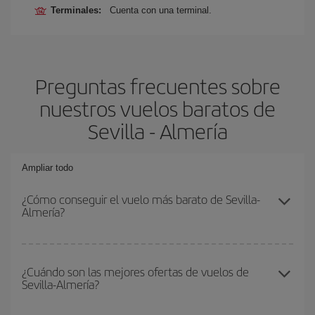
Terminales:
Cuenta con una terminal.
Preguntas frecuentes sobre
nuestros vuelos baratos de
Sevilla - Almería
Ampliar todo
¿Cómo conseguir el vuelo más barato de Sevilla-
Almería?
Podrás ahorrar en tu billete de avión de Sevilla-Almería-dest y
conseguir el vuelo más barato si evitas temporadas altas,
¿Cuándo son las mejores ofertas de vuelos de
Sevilla-Almería?
compras con antelación y puedes ser flexible con las fechas y
horarios de ida y vuelta.