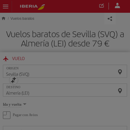
Saltar al contenido principal
Vuelos baratos
Vuelos baratos de Sevilla (SVQ) a
Almería (LEI) desde 79 €
VUELO
ORIGEN
DESTINO
Seleccione
Ida y vuelta
una
opción
Pagar con Avios