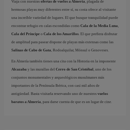
Viaja con nuestras
ofertas de vuelos a Almería
, plagada de
hermosas playas muy diferentes entre sí, su costa ofrece al visitante
una increíble variedad de lugares. El que busque tranquilidad puede
encontrar refugio en calas escondidas como
Cala de la Media Luna
,
Cala del Príncipe
o
Cala de los Amarillos
. El que prefiera disfrutar
de amplitud para pasear dispone de playas más extensas como las
Salinas de Cabo de Gata
, Rodoalquilar, Mónsul o Genoveses.
En Almería también tienes una cita con la Historia en la imponente
Alcazaba
y las murallas del
Cerro de San Cristóbal
, uno de los
conjuntos monumentales y arqueológicos musulmanes más
importantes de la Península Ibérica, con casi mil años de
antigüedad. Basta visitarla reservando uno de nuestros
vuelos
baratos a Almería
, para darse cuenta de que es un lugar de cine.