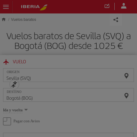
Saltar al contenido principal
Vuelos baratos
Vuelos baratos de Sevilla (SVQ) a
Bogotá (BOG) desde 1025 €
VUELO
ORIGEN
DESTINO
Seleccione
Ida y vuelta
una
opción
Pagar con Avios