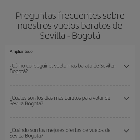
Preguntas frecuentes sobre
nuestros vuelos baratos de
Sevilla - Bogotá
Ampliar todo
¿Cómo conseguir el vuelo más barato de Sevilla-
Bogotá?
Podrás ahorrar en tu billete de avión de Sevilla-Bogotá-dest y
conseguir el vuelo más barato si evitas temporadas altas,
¿Cuáles son los días más baratos para volar de
Sevilla-Bogotá?
compras con antelación y puedes ser flexible con las fechas y
horarios de ida y vuelta.
Para saber qué días te saldrá más económico volar, solo tienes
que empezar una consulta en nuestro
buscador de vuelos
¿Cuándo son las mejores ofertas de vuelos de
Sevilla-Bogotá?
baratos
. Dinos desde dónde vuelas, a dónde quieres ir y en qué