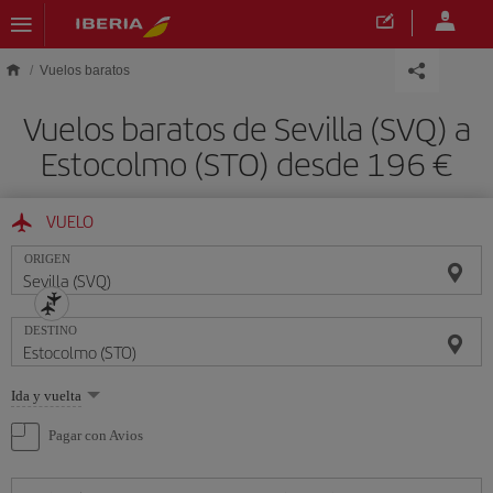
Saltar al contenido principal
Vuelos baratos
Vuelos baratos de Sevilla (SVQ) a
Estocolmo (STO) desde 196 €
VUELO
ORIGEN
DESTINO
Seleccione
Ida y vuelta
una
opción
Pagar con Avios