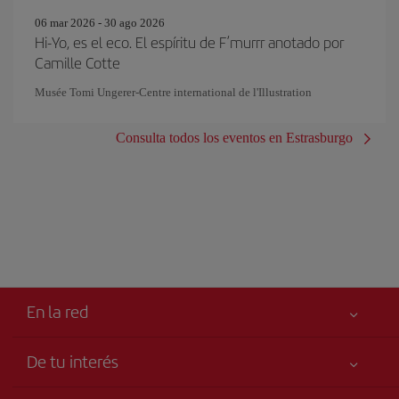
06 mar 2026 - 30 ago 2026
Hi-Yo, es el eco. El espíritu de F’murrr anotado por
Camille Cotte
Musée Tomi Ungerer-Centre international de l'Illustration
Consulta todos los eventos en Estrasburgo
En la red
De tu interés
Iberia Joven
Mejor precio garantizado