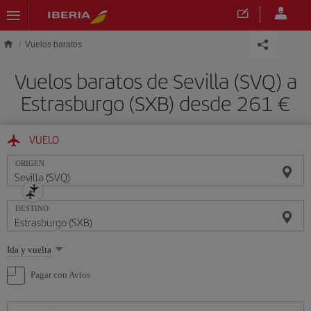
Saltar al contenido principal
Vuelos baratos
Vuelos baratos de Sevilla (SVQ) a
Estrasburgo (SXB) desde 261 €
VUELO
ORIGEN
DESTINO
Seleccione
Ida y vuelta
una
opción
Pagar con Avios