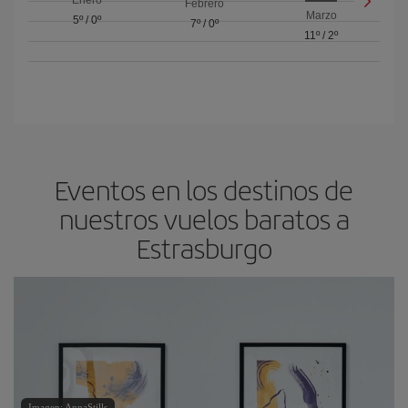
Febrero
Marzo
5º
/
0º
7º
/
0º
11º
/
2º
Eventos en los destinos de
nuestros vuelos baratos a
Estrasburgo
Imagen: AnnaStills