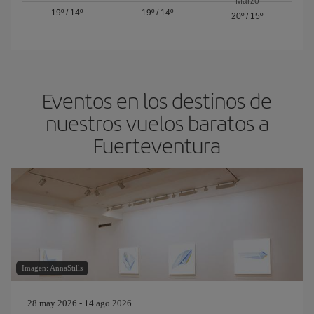
Marzo
19º
/
14º
19º
/
14º
20º
/
15º
Eventos en los destinos de
nuestros vuelos baratos a
Fuerteventura
Imagen: AnnaStills
28 may 2026 - 14 ago 2026