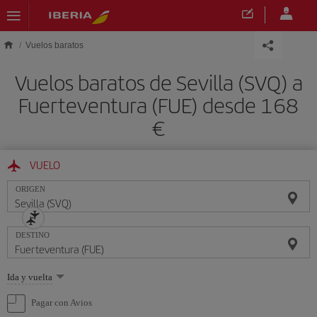
Saltar al contenido principal
Vuelos baratos
Vuelos baratos de Sevilla (SVQ) a
Fuerteventura (FUE) desde 168
€
VUELO
ORIGEN
DESTINO
Seleccione
Ida y vuelta
una
opción
Pagar con Avios