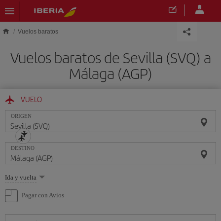
Saltar al contenido principal
Vuelos baratos
Vuelos baratos de Sevilla (SVQ) a
Málaga (AGP)
VUELO
ORIGEN
DESTINO
Seleccione
Ida y vuelta
una
opción
Pagar con Avios