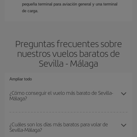
pequeña terminal para aviación general y una terminal
de carga.
Preguntas frecuentes sobre
nuestros vuelos baratos de
Sevilla - Málaga
Ampliar todo
¿Cómo conseguir el vuelo más barato de Sevilla-
Málaga?
Podrás ahorrar en tu billete de avión de Sevilla-Málaga-dest y
conseguir el vuelo más barato si evitas temporadas altas,
¿Cuáles son los días más baratos para volar de
Sevilla-Málaga?
compras con antelación y puedes ser flexible con las fechas y
horarios de ida y vuelta.