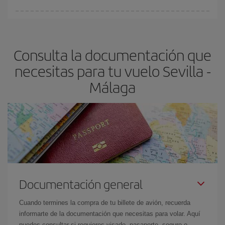
Cualquier día de la semana puedes encontrar vuelos baratos. Las
claves para encontrar los mejores precios son
anticiparte y ser
flexible.
Lo normal es que
cuanto antes
reserves tus billetes de
Consulta la documentación que
avión más baratos te saldrán. Además, si buscas los vuelos con
las fechas y los horarios del viaje un poco abiertos, podrás
elegir
necesitas para tu vuelo Sevilla -
el precio más barato.
Málaga
Documentación general
Cuando termines la compra de tu billete de avión, recuerda
informarte de la documentación que necesitas para volar. Aquí
puedes consultar si requieres visado, pasaporte, seguro o