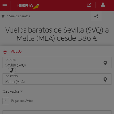
Saltar al contenido principal
Vuelos baratos
Vuelos baratos de Sevilla (SVQ) a
Malta (MLA) desde 386 €
VUELO
ORIGEN
DESTINO
Seleccione
Ida y vuelta
una
opción
Pagar con Avios