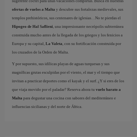
sugerente cóctel para unas vacaciones completas. Busca en nuestras
ofertas de vuelos a Malta
y descubre sus fortalezas medievales, sus
templos prehistóricos, sus centenares de iglesias…No te pierdas el
Hipogeo de Hal Saflieni
, una impresionante necrópolis subterránea
construida mucho antes de la llegada de los griegos y los fenicios a
Europa y su capital,
La Valeta
, con su fortificación construida por
los cruzados de la Orden de Malta.
Y por supuesto, sus idílicas playas de aguas turquesas y sus
magníficas grutas esculpidas por el viento, el mar y el tiempo que
invitan a practicar deportes como el kayak y el surf. ¿Y si eres de los
que viaja movido por el paladar? Reserva ahora tu
vuelo barato a
Malta
para degustar una cocina con sabores del mediterráneo e
influencias sicilianas y del norte de África.