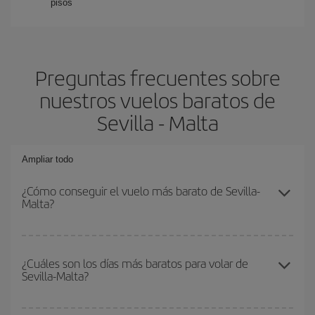
pisos
Preguntas frecuentes sobre
nuestros vuelos baratos de
Sevilla - Malta
Ampliar todo
¿Cómo conseguir el vuelo más barato de Sevilla-
Malta?
Podrás ahorrar en tu billete de avión de Sevilla-Malta-dest y
conseguir el vuelo más barato si evitas temporadas altas,
¿Cuáles son los días más baratos para volar de
Sevilla-Malta?
compras con antelación y puedes ser flexible con las fechas y
horarios de ida y vuelta.
Para saber qué días te saldrá más económico volar, solo tienes