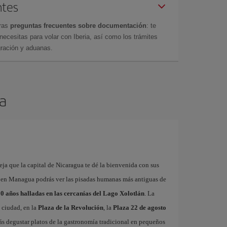
ntes
tras
preguntas frecuentes sobre documentación
: te
cesitas para volar con Iberia, así como los trámites
gración y aduanas.
a
eja que la capital de Nicaragua te dé la bienvenida con sus
Solo en Managua podrás ver las pisadas humanas más antiguas de
00 años halladas en las cercanías del Lago Xolotlán
. La
a ciudad, en la
Plaza de la Revolución
, la
Plaza 22 de agosto
s degustar platos de la gastronomía tradicional en pequeños