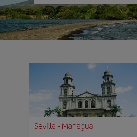
una
opción
Sevilla
-
Managua