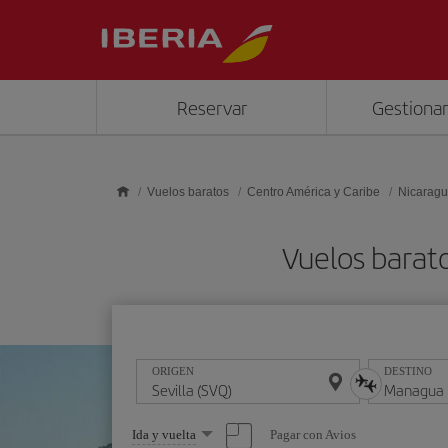
Saltar al contenido principal
Reservar
Gestionar
Vuelos baratos
Centro América y Caribe
Nicarag
Vuelos barat
ORIGEN
DESTINO
Seleccione
Pagar con Avios
Ida y vuelta