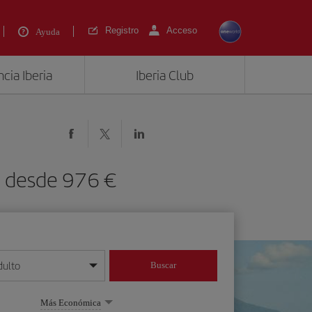
Registro
Acceso
Ayuda
cia Iberia
Iberia Club
) desde 976 €
dulto
Buscar
o día/mes/año
Más Económica