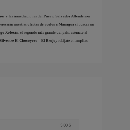
mor
y las inmediaciones del
Puerto Salvador Allende
son
teresarán nuestras
ofertas de vuelos a Managua
si buscas un
go Xolotán
, el segundo más grande del país; asómate al
Silvestre El Chocoyero – El Brujo
y relájate en amplias
5,00 $