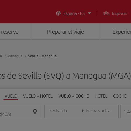
España - ES
Empresas
 reserva
Preparar el viaje
Experien
ua
Managua
Sevilla - Managua
os de Sevilla (SVQ) a Managua (MGA
VUELO
VUELO + HOTEL
VUELO + COCHE
HOTEL
COCHE
Fecha ida
Fecha vuelta
1
A
Introduce la fecha en formato día/mes/año
Introduce la fecha en format