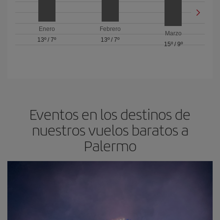
Enero
Febrero
Marzo
13º
/
7º
13º
/
7º
15º
/
9º
Eventos en los destinos de
nuestros vuelos baratos a
Palermo