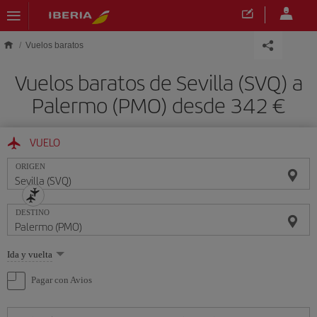
Saltar al contenido principal
Vuelos baratos
Vuelos baratos de Sevilla (SVQ) a
Palermo (PMO) desde 342 €
VUELO
ORIGEN
DESTINO
Seleccione
Ida y vuelta
una
opción
Pagar con Avios