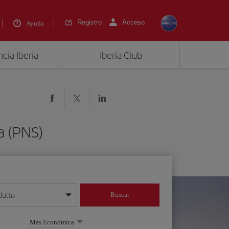
Registro
Acceso
Ayuda
cia Iberia
Iberia Club
a (PNS)
dulto
Buscar
o día/mes/año
Más Económica