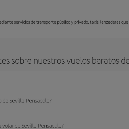
iante servicios de transporte público y privado, taxis, lanzaderas que
es sobre nuestros vuelos baratos de 
 de Sevilla-Pensacola?
Pensacola-dest y conseguir el vuelo más barato si evitas temporadas altas, co
a volar de Sevilla-Pensacola?