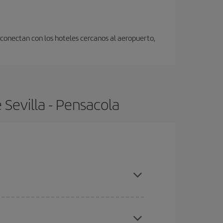
 conectan con los hoteles cercanos al aeropuerto,
Sevilla - Pensacola
mpras con antelación y puedes ser flexible con las