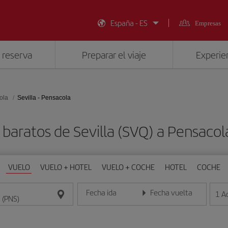
España - ES
Empresas
 reserva
Preparar el viaje
Experien
ola
Sevilla - Pensacola
 baratos de Sevilla (SVQ) a Pensacol
VUELO
VUELO + HOTEL
VUELO + COCHE
HOTEL
COCHE
Fecha ida
Fecha vuelta
1
A
Introduce la fecha en formato día/mes/año
Introduce la fecha en format