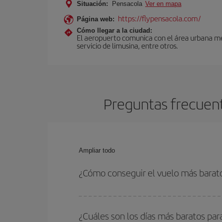
Situación:
Pensacola
Ver en mapa
https://flypensacola.com/
Página web:
Cómo llegar a la ciudad:
El aeropuerto comunica con el área urbana med
servicio de limusina, entre otros.
Preguntas frecuent
Ampliar todo
¿Cómo conseguir el vuelo más barato
Podrás ahorrar en tu billete de avión de Sevilla-
fechas y horarios de ida y vuelta.
¿Cuáles son los días más baratos par