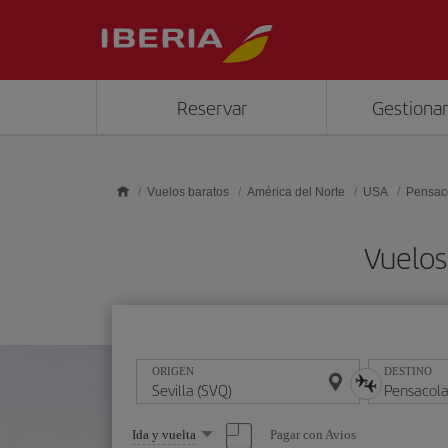
Saltar al contenido principal
Reservar
Gestionar
Vuelos baratos
América del Norte
USA
Pensac
Vuelos
ORIGEN
DESTINO
Seleccione
Pagar con Avios
Ida y vuelta