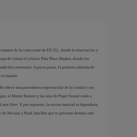
cinantes de la costa oeste de EE.UU., donde la innovación y
jar de visitar el icónico Pike Place Market, donde los
adición centenaria. A pocos pasos, la primera cafetería de
o el mundo.
dle ofrece una panorámica espectacular de la ciudad y sus
ogía; el Monte Rainier y las islas de Puget Sound están a
 aire libre. Y, por supuesto, la escena musical es legendaria,
e de Nirvana y Pearl Jam.Haz que tu próximo destino esté