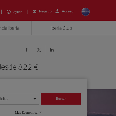
Registro
Acceso
Ayuda
cia Iberia
Iberia Club
 desde 822 €
dulto
Buscar
o día/mes/año
Más Económica