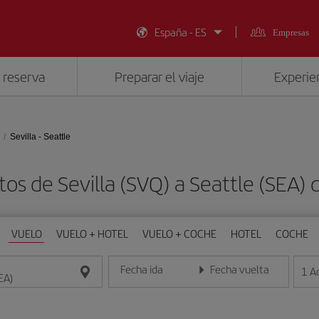
España - ES
Empresas
 reserva
Preparar el viaje
Experien
Sevilla - Seattle
tos de Sevilla (SVQ) a Seattle (SEA)
VUELO
VUELO + HOTEL
VUELO + COCHE
HOTEL
COCHE
Fecha ida
Fecha vuelta
1
A
Introduce la fecha en formato día/mes/año
Introduce la fecha en format