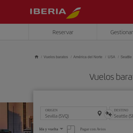
Saltar al contenido principal
Reservar
Gestionar
Vuelos baratos
América del Norte
USA
Seattle
Vuelos bara
ORIGEN
DESTINO
Seleccione
Pagar con Avios
Ida y vuelta