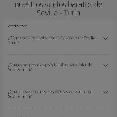
nuestros vuelos baratos de
Sevilla - Turín
Ampliar todo
¿Cómo conseguir el vuelo más barato de Sevilla-
Turín?
Podrás ahorrar en tu billete de avión de Sevilla-Turín-dest y
conseguir el vuelo más barato si evitas temporadas altas,
¿Cuáles son los días más baratos para volar de
Sevilla-Turín?
compras con antelación y puedes ser flexible con las fechas y
horarios de ida y vuelta.
Para saber qué días te saldrá más económico volar, solo tienes
que empezar una consulta en nuestro
buscador de vuelos
¿Cuándo son las mejores ofertas de vuelos de
Sevilla-Turín?
baratos
. Dinos desde dónde vuelas, a dónde quieres ir y en qué
fechas habías pensado viajar. Te mostraremos los vuelos más
baratos, no solo
para tu consulta, sino para días cercanos
,
Puedes conseguir los vuelos más baratos viajando
fuera de las
tanto de ida como de vuelta, para que puedas encontrar la mejor
temporadas altas
. Aunque depende de tu destino, por lo general