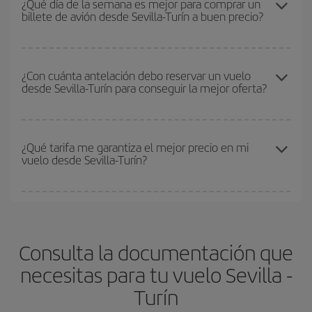
¿Qué día de la semana es mejor para comprar un
oferta. Además, busca en las diferentes opciones de vuelo que te
billete de avión desde Sevilla-Turín a buen precio?
las Navidades, la Semana Santa y los periodos de vacaciones
ofrecemos cada día: algunos
horarios
puede que te hagan ahorrar
escolares son temporada alta. Además, sobre todo si estás
aún más en el precio de tu billete.
pensando en una escapada de fin de semana,
cuanto antes
Cualquier día de la semana puedes encontrar vuelos baratos. Las
compres tu vuelo, mejores precios encontrarás.
claves para encontrar los mejores precios son
anticiparte y ser
¿Con cuánta antelación debo reservar un vuelo
desde Sevilla-Turín para conseguir la mejor oferta?
flexible.
Lo normal es que
cuanto antes
reserves tus billetes de
avión más baratos te saldrán. Además, si buscas los vuelos con
las fechas y los horarios del viaje un poco abiertos, podrás
elegir
Cuanto antes reserves
tus vuelos, mejores precios encontrarás.
el precio más barato.
Los precios dependen de las plazas que queden libres en el vuelo
¿Qué tarifa me garantiza el mejor precio en mi
vuelo desde Sevilla-Turín?
y de que las tarifas más baratas (turista) estén disponibles o se
vayan agotando. Por eso, comprar con antelación es
fundamental
para conseguir
vuelos baratos a Sevilla-Turín-
En Iberia, tenemos distintas tarifas para garantizarte el mejor
dest
.
precio según tus necesidades de viaje. La tarifa básica, te
asegura el vuelo más barato.
Consulta la documentación que
necesitas para tu vuelo Sevilla -
Turín