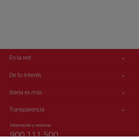
En la red
De tu interés
Iberia Joven
Mejor precio garantizado
Iberia es más
Tu seguridad es lo primero
Noticias y Novedades
Declaración de accesibilidad
Transparencia
Talento a bordo
Compromiso de servicio
Información Legal
Grupo Iberia
Publicidad
Información y reservas
Condiciones Transporte
900 111 500
Web para agencias
Mapa del sitio