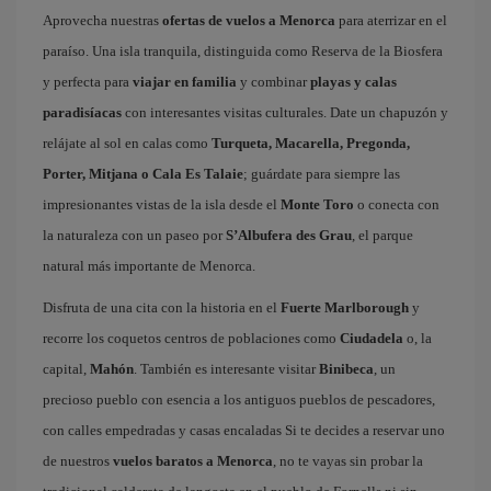
Aprovecha nuestras
ofertas de vuelos a Menorca
para aterrizar en el
paraíso. Una isla tranquila, distinguida como Reserva de la Biosfera
y perfecta para
viajar en familia
y combinar
playas y calas
paradisíacas
con interesantes visitas culturales. Date un chapuzón y
relájate al sol en calas como
Turqueta, Macarella, Pregonda,
Porter, Mitjana o Cala Es Talaie
; guárdate para siempre las
impresionantes vistas de la isla desde el
Monte Toro
o conecta con
la naturaleza con un paseo por
S’Albufera des Grau
, el parque
natural más importante de Menorca.
Disfruta de una cita con la historia en el
Fuerte Marlborough
y
recorre los coquetos centros de poblaciones como
Ciudadela
o, la
capital,
Mahón
. También es interesante visitar
Binibeca
, un
precioso pueblo con esencia a los antiguos pueblos de pescadores,
con calles empedradas y casas encaladas Si te decides a reservar uno
de nuestros
vuelos baratos a Menorca
, no te vayas sin probar la