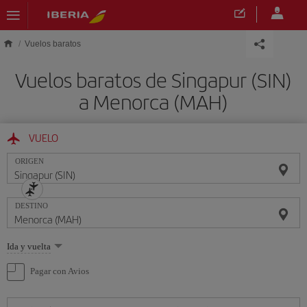
Saltar al contenido principal
Vuelos baratos
Vuelos baratos de Singapur (SIN)
a Menorca (MAH)
VUELO
ORIGEN
DESTINO
Seleccione
Ida y vuelta
una
opción
Pagar con Avios