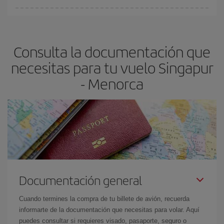
Cualquier día de la semana puedes encontrar vuelos baratos. Las
claves para encontrar los mejores precios son
anticiparte y ser
flexible.
Lo normal es que
cuanto antes
reserves tus billetes de
Consulta la documentación que
avión más baratos te saldrán. Además, si buscas los vuelos con
las fechas y los horarios del viaje un poco abiertos, podrás
elegir
necesitas para tu vuelo Singapur
el precio más barato.
- Menorca
Documentación general
Cuando termines la compra de tu billete de avión, recuerda
informarte de la documentación que necesitas para volar. Aquí
puedes consultar si requieres visado, pasaporte, seguro o