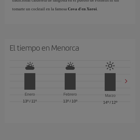
tradicional caldereta de langosta en el pueblo de Fornells ni sin
tomarte un cocktail en la famosa
Cova d'en Xoroi
.
El tiempo en Menorca
Enero
Febrero
Marzo
13º
/
11º
13º
/
10º
14º
/
12º