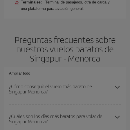
Terminales:
Terminal de pasajeros, otra de carga y
una plataforma para aviación general.
Preguntas frecuentes sobre
nuestros vuelos baratos de
Singapur - Menorca
Ampliar todo
¿Cómo conseguir el vuelo más barato de
Singapur-Menorca?
Podrás ahorrar en tu billete de avión de Singapur-Menorca-dest y
conseguir el vuelo más barato si evitas temporadas altas,
¿Cuáles son los días más baratos para volar de
Singapur-Menorca?
compras con antelación y puedes ser flexible con las fechas y
horarios de ida y vuelta.