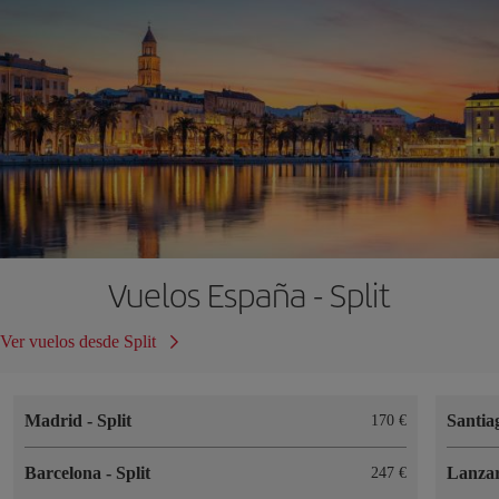
Vuelos España - Split
Ver vuelos desde Split
Madrid
-
Split
Santia
170 €
Barcelona
-
Split
Lanza
247 €