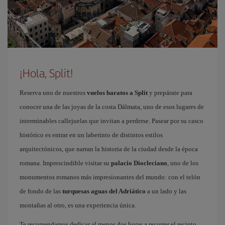
¡Hola, Split!
Reserva uno de nuestros
vuelos baratos a Split
y prepárate para
conocer una de las joyas de la costa Dálmata, uno de esos lugares de
interminables callejuelas que invitan a perderse. Pasear por su casco
histórico es entrar en un laberinto de distintos estilos
arquitectónicos, que narran la historia de la ciudad desde la época
romana. Imprescindible visitar su
palacio Diocleciano
, uno de los
monumentos romanos más impresionantes del mundo: con el telón
de fondo de las
turquesas aguas del Adriático
a un lado y las
montañas al otro, es una experiencia única.
Te recomendamos dedicar al menos dos horas a recorrer el recinto