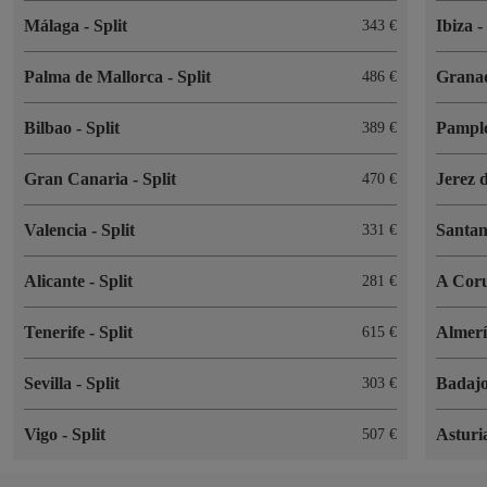
Málaga
-
Split
Ibiza
343 €
Palma de Mallorca
-
Split
Grana
486 €
Bilbao
-
Split
Pampl
389 €
Gran Canaria
-
Split
Jerez 
470 €
Valencia
-
Split
Santa
331 €
Alicante
-
Split
A Cor
281 €
Tenerife
-
Split
Almer
615 €
Sevilla
-
Split
Badaj
303 €
Vigo
-
Split
Asturi
507 €