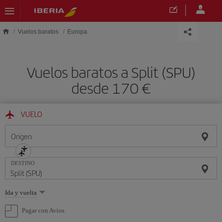
Saltar al contenido principal
Vuelos baratos
Europa
Vuelos baratos a Split (SPU)
desde 170 €
VUELO
Origen
DESTINO
Seleccione
Ida y vuelta
una
opción
Pagar con Avios