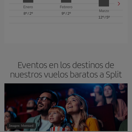
Enero
Febrero
Marzo
8º
/
2º
9º
/
2º
12º
/
5º
Eventos en los destinos de
nuestros vuelos baratos a Split
Imagen: bbernard