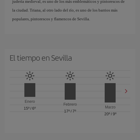
judería medieval, es uno de los más emblemáticos y pintorescos de
la ciudad. Triana, al otro lado del río, es uno de los barrios más
populares, pintorescos y flamencos de Sevilla.
El tiempo en Sevilla
Enero
Febrero
Marzo
15º
/
6º
17º
/
7º
20º
/
9º