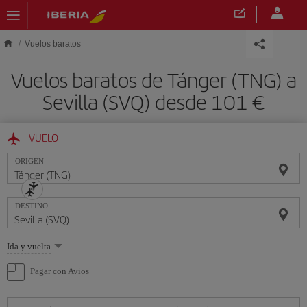
Saltar al contenido principal
Vuelos baratos
Vuelos baratos de Tánger (TNG) a
Sevilla (SVQ) desde 101 €
VUELO
ORIGEN
DESTINO
Seleccione
Ida y vuelta
una
opción
Pagar con Avios