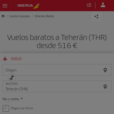
Saltar al contenido principal
Vuelos baratos
Oriente Medio
Vuelos baratos a Teherán (THR)
desde 516 €
VUELO
Origen
DESTINO
Seleccione
Ida y vuelta
una
opción
Pagar con Avios