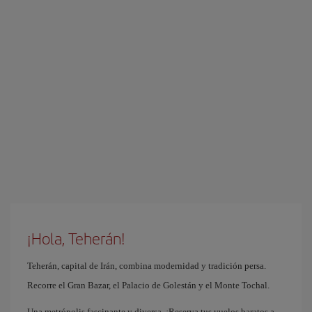
¡Hola, Teherán!
Teherán, capital de Irán, combina modernidad y tradición persa.
Recorre el Gran Bazar, el Palacio de Golestán y el Monte Tochal.
Una metrópolis fascinante y diversa. ¡Reserva tus vuelos baratos a