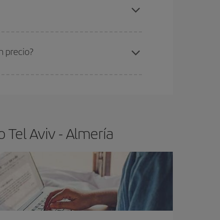
l Aviv-Almería-dest
.
ra el vuelo más barato.
n precio?
ser flexible.
Lo normal es que
cuanto antes
 poco abiertos, podrás
elegir el precio más
 Tel Aviv - Almería