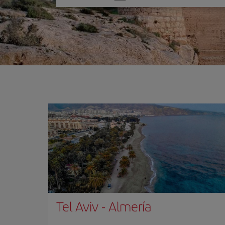
una
opción
Tel Aviv
-
Almería