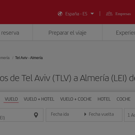
España - ES
Empresas
 reserva
Preparar el viaje
Experien
lmería
Tel Aviv - Almería
os de Tel Aviv (TLV) a Almería (LEI)
VUELO
VUELO + HOTEL
VUELO + COCHE
HOTEL
COCHE
Fecha ida
Fecha vuelta
1
A
Introduce la fecha en formato día/mes/año
Introduce la fecha en format