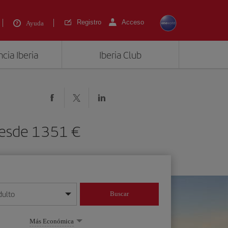
Registro
Acceso
Ayuda
cia Iberia
Iberia Club
 desde 1351 €
dulto
Buscar
o día/mes/año
Más Económica