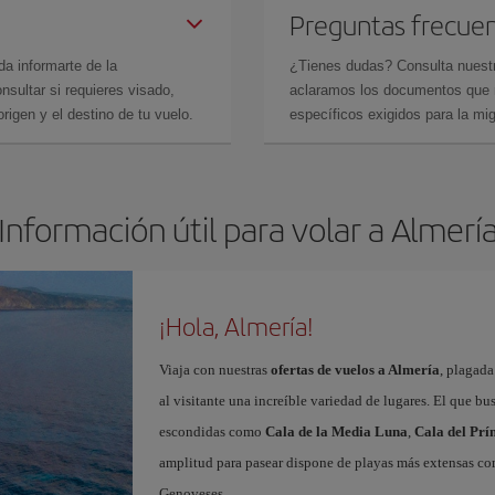
Preguntas frecue
da informarte de la
¿Tienes dudas? Consulta nues
sultar si requieres visado,
aclaramos los documentos que ne
rigen y el destino de tu vuelo.
específicos exigidos para la mi
Información útil para volar a Almerí
¡Hola, Almería!
Viaja con nuestras
ofertas de vuelos a Almería
, plagada
al visitante una increíble variedad de lugares. El que b
escondidas como
Cala de la Media Luna
,
Cala del Prí
amplitud para pasear dispone de playas más extensas c
Genoveses.