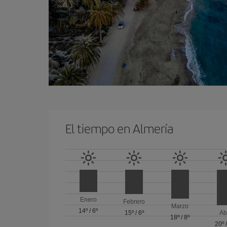
El tiempo en Almería
Enero
Febrero
Marzo
14º
/
6º
15º
/
6º
Ab
18º
/
8º
20º