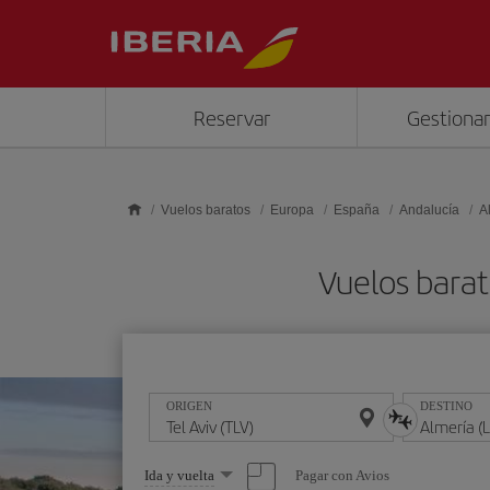
Saltar al contenido principal
Reservar
Gestionar
Vuelos baratos
Europa
España
Andalucía
A
Vuelos barat
ORIGEN
DESTINO
Seleccione
Pagar con Avios
Ida y vuelta