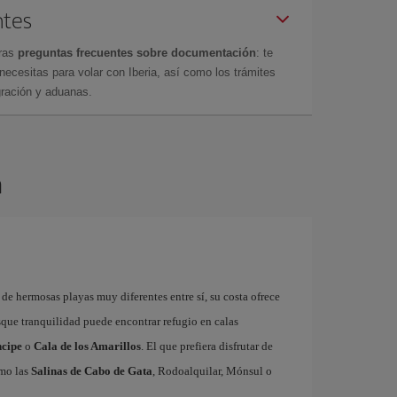
ntes
tras
preguntas frecuentes sobre documentación
: te
cesitas para volar con Iberia, así como los trámites
gración y aduanas.
a
 de hermosas playas muy diferentes entre sí, su costa ofrece
usque tranquilidad puede encontrar refugio en calas
ncipe
o
Cala de los Amarillos
. El que prefiera disfrutar de
omo las
Salinas de Cabo de Gata
, Rodoalquilar, Mónsul o