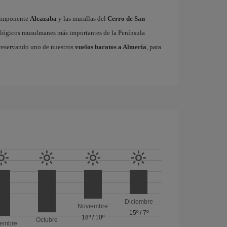
a imponente
Alcazaba
y las murallas del
Cerro de San
ológicos musulmanes más importantes de la Península
a reservando uno de nuestros
vuelos baratos a Almería
, para
Diciembre
Noviembre
15º
/
7º
18º
/
10º
Octubre
iembre