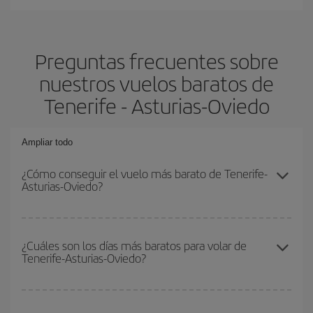
Preguntas frecuentes sobre
nuestros vuelos baratos de
Tenerife - Asturias-Oviedo
Ampliar todo
¿Cómo conseguir el vuelo más barato de Tenerife-
Asturias-Oviedo?
Podrás ahorrar en tu billete de avión de Tenerife-Asturias-Oviedo-
dest y conseguir el vuelo más barato si evitas temporadas altas,
¿Cuáles son los días más baratos para volar de
Tenerife-Asturias-Oviedo?
compras con antelación y puedes ser flexible con las fechas y
horarios de ida y vuelta.
Para saber qué días te saldrá más económico volar, solo tienes
que empezar una consulta en nuestro
buscador de vuelos