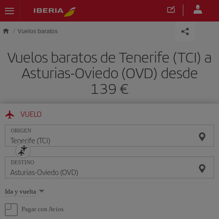
Saltar al contenido principal
Vuelos baratos
Vuelos baratos de Tenerife (TCI) a
Asturias-Oviedo (OVD) desde
139 €
VUELO
ORIGEN
DESTINO
Seleccione
Ida y vuelta
una
opción
Pagar con Avios