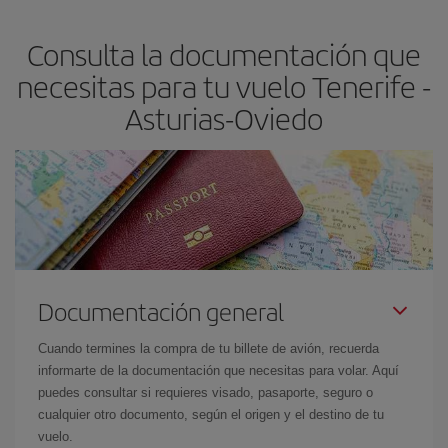
flexible.
Lo normal es que
cuanto antes
reserves tus billetes de
Consulta la documentación que
avión más baratos te saldrán. Además, si buscas los vuelos con
las fechas y los horarios del viaje un poco abiertos, podrás
elegir
necesitas para tu vuelo Tenerife -
el precio más barato.
Asturias-Oviedo
Documentación general
Cuando termines la compra de tu billete de avión, recuerda
informarte de la documentación que necesitas para volar. Aquí
puedes consultar si requieres visado, pasaporte, seguro o
cualquier otro documento, según el origen y el destino de tu
vuelo.