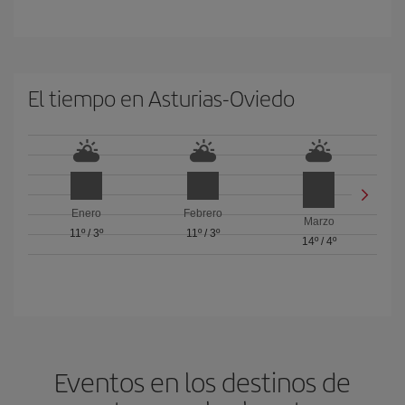
El tiempo en Asturias-Oviedo
Enero
Febrero
Marzo
11º
/
3º
11º
/
3º
14º
/
4º
Eventos en los destinos de