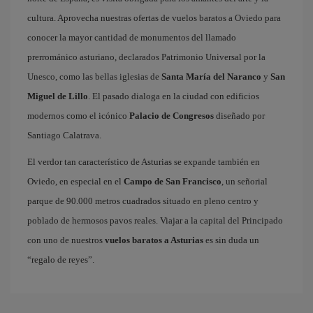
cultura. Aprovecha nuestras ofertas de vuelos baratos a Oviedo para
conocer la mayor cantidad de monumentos del llamado
prerrománico asturiano, declarados Patrimonio Universal por la
Unesco, como las bellas iglesias de
Santa María del Naranco
y
San
Miguel de Lillo
. El pasado dialoga en la ciudad con edificios
modernos como el icónico
Palacio de Congresos
diseñado por
Santiago Calatrava.
El verdor tan característico de Asturias se expande también en
Oviedo, en especial en el
Campo de San Francisco
, un señorial
parque de 90.000 metros cuadrados situado en pleno centro y
poblado de hermosos pavos reales. Viajar a la capital del Principado
con uno de nuestros
vuelos baratos a Asturias
es sin duda un
“regalo de reyes”.