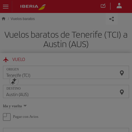
Saltar al contenido principal
Vuelos baratos
Vuelos baratos de Tenerife (TCI) a
Austin (AUS)
VUELO
ORIGEN
DESTINO
Seleccione
Ida y vuelta
una
opción
Pagar con Avios