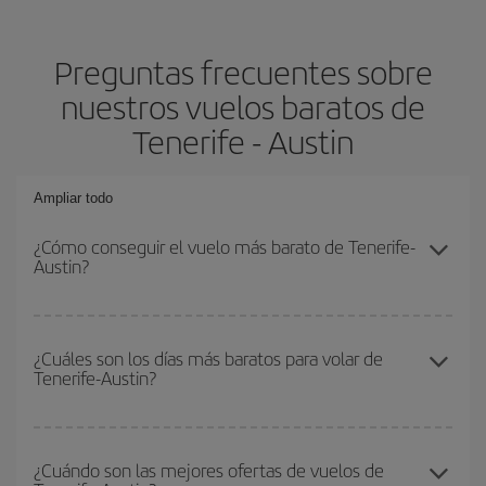
Preguntas frecuentes sobre
nuestros vuelos baratos de
Tenerife - Austin
Ampliar todo
¿Cómo conseguir el vuelo más barato de Tenerife-
Austin?
Podrás ahorrar en tu billete de avión de Tenerife-Austin-dest y
conseguir el vuelo más barato si evitas temporadas altas,
¿Cuáles son los días más baratos para volar de
Tenerife-Austin?
compras con antelación y puedes ser flexible con las fechas y
horarios de ida y vuelta.
Para saber qué días te saldrá más económico volar, solo tienes
que empezar una consulta en nuestro
buscador de vuelos
¿Cuándo son las mejores ofertas de vuelos de
baratos
. Dinos desde dónde vuelas, a dónde quieres ir y en qué