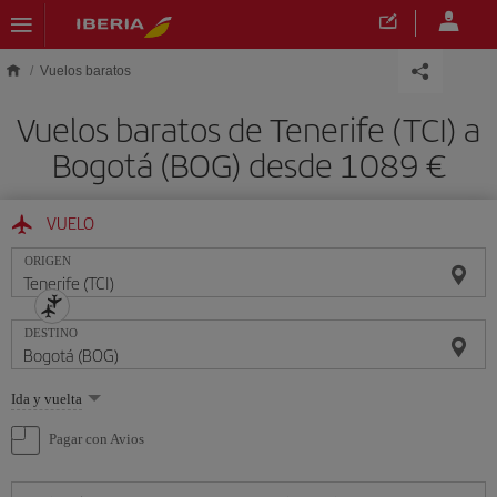
Saltar al contenido principal
Vuelos baratos
Vuelos baratos de Tenerife (TCI) a
Bogotá (BOG) desde 1089 €
VUELO
ORIGEN
DESTINO
Seleccione
Ida y vuelta
una
opción
Pagar con Avios