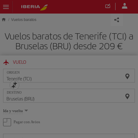
Saltar al contenido principal
Vuelos baratos
Vuelos baratos de Tenerife (TCI) a
Bruselas (BRU) desde 209 €
VUELO
ORIGEN
DESTINO
Seleccione
Ida y vuelta
una
opción
Pagar con Avios