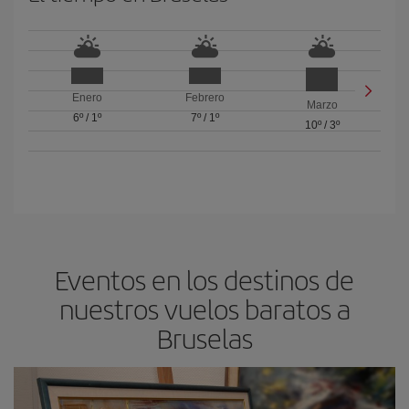
Enero
Febrero
Marzo
6º
/
1º
7º
/
1º
10º
/
3º
Eventos en los destinos de
nuestros vuelos baratos a
Bruselas