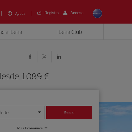
Registro
Acceso
Ayuda
cia Iberia
Iberia Club
 desde 1089 €
dulto
Buscar
o día/mes/año
Más Económica