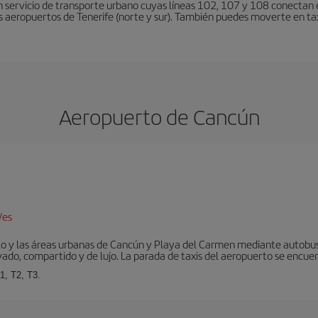
 servicio de transporte urbano cuyas líneas 102, 107 y 108 conectan el
s aeropuertos de Tenerife (norte y sur). También puedes moverte en tax
Aeropuerto de Cancún
/es
to y las áreas urbanas de Cancún y Playa del Carmen mediante autobuse
vado, compartido y de lujo. La parada de taxis del aeropuerto se encuent
1, T2, T3.