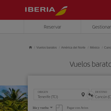
Saltar al contenido principal
Reservar
Gestionar
Vuelos baratos
América del Norte
México
Can
Vuelos barat
ORIGEN
DESTINO
Seleccione
Pagar con Avios
Ida y vuelta