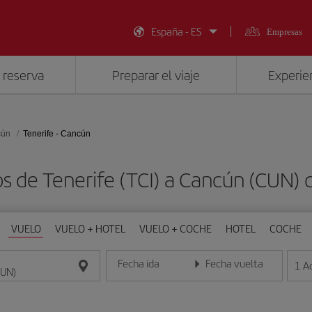
España - ES
Empresas
 reserva
Preparar el viaje
Experien
cún
Tenerife - Cancún
os de Tenerife (TCI) a Cancún (CUN)
VUELO
VUELO + HOTEL
VUELO + COCHE
HOTEL
COCHE
Fecha ida
Fecha vuelta
1
A
Introduce la fecha en formato día/mes/año
Introduce la fecha en format