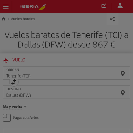
Saltar al contenido principal
Vuelos baratos
Vuelos baratos de Tenerife (TCI) a
Dallas (DFW) desde 867 €
VUELO
ORIGEN
DESTINO
Seleccione
Ida y vuelta
una
opción
Pagar con Avios