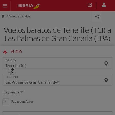
Saltar al contenido principal
Vuelos baratos
Vuelos baratos de Tenerife (TCI) a
Las Palmas de Gran Canaria (LPA)
VUELO
ORIGEN
DESTINO
Seleccione
Ida y vuelta
una
opción
Pagar con Avios