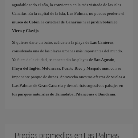
agradable todo el año, la convierten en la más visitada de las islas
Canarias. En la capital de la isla,
Las Palmas
, no puedes perderte el
museo de Colón
, la
catedral de Canarias
ni el
jardín botánico
Viera y Clavijo
.
Si quieres darte un baño, acércate a la playa de
Las Canteras
,
considerada una de las playas urbanas más importantes del mundo.
Ya fuera de la ciudad, te encantarán las playas de
San Agustín
,
Playa del Inglés
,
Meloneras
,
Puerto Rico
y
Maspalomas
, con su
imponente parque de dunas .Aprovecha nuestras
ofertas de vuelos a
Las Palmas de Gran Canaria
y descubrirás sugestivos paisajes en
los
parques naturales de Tamadaba
,
Pilancones
o
Bandama
.
Precios promedios en Las Palmas