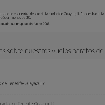
lmedo se encuentra dentro de la ciudad de Guayaquil. Puedes hacer la c
obús en menos de 30.
delada, su inauguración fue en 2006.
s sobre nuestros vuelos baratos de 
o de Tenerife-Guayaquil?
-Guayaquil-dest y conseguir el vuelo más barato si evitas temporadas altas, c
a volar de Tenerife-Guayaquil?