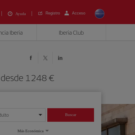
Registro
Acceso
Ayuda
cia Iberia
Iberia Club
E) desde 1248 €
dulto
Buscar
o día/mes/año
Más Económica