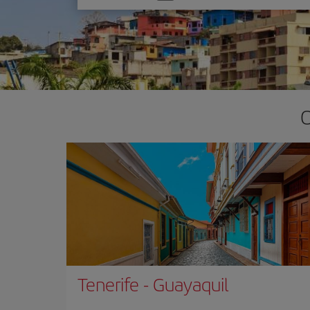
una
opción
O
Tenerife
-
Guayaquil