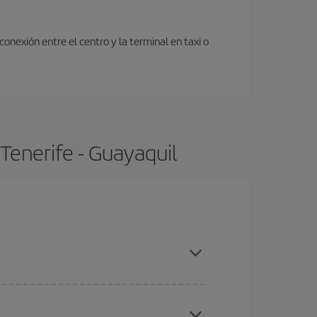
onexión entre el centro y la terminal en taxi o
Tenerife - Guayaquil
ompras con antelación y puedes ser flexible con