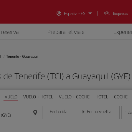
España - ES
Empresas
 reserva
Preparar el viaje
Experien
l
Tenerife - Guayaquil
 de Tenerife (TCI) a Guayaquil (GY
VUELO
VUELO + HOTEL
VUELO + COCHE
HOTEL
COCHE
Fecha ida
Fecha vuelta
1
A
Introduce la fecha en formato día/mes/año
Introduce la fecha en format