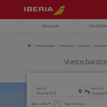
Saltar al contenido principal
Reservar
Gestionar
Vuelos baratos
Sudamérica
Ecuador
Guayaqui
Vuelos baratos
ORIGEN
DESTINO
Seleccione
Pagar con Avios
Ida y vuelta