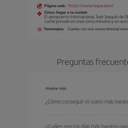
https://www.tagsa.aero/
Página web:
Cómo llegar a la ciudad:
El aeropuerto Internacional José Joaquín de O
coche privado en unos cinco minutos y en aut
Terminales:
Cuenta con una nueva terminal remo
Preguntas frecuente
Ampliar todo
¿Cómo conseguir el vuelo más barat
Podrás ahorrar en tu billete de avión de Tenerife
las fechas y horarios de ida y vuelta.
¿Cuáles son los días más baratos par