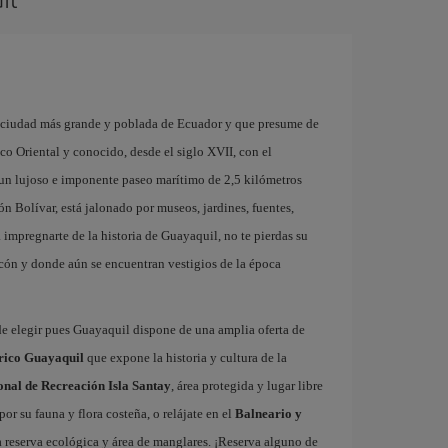
a ciudad más grande y poblada de Ecuador y que presume de
co Oriental y conocido, desde el siglo XVII, con el
un lujoso e imponente paseo marítimo de 2,5 kilómetros
 Bolívar, está jalonado por museos, jardines, fuentes,
a impregnarte de la historia de Guayaquil, no te pierdas su
lecón y donde aún se encuentran vestigios de la época
onde elegir pues Guayaquil dispone de una amplia oferta de
rico Guayaquil
que expone la historia y cultura de la
nal de Recreación Isla Santay
, área protegida y lugar libre
r su fauna y flora costeña, o relájate en el
Balneario y
 reserva ecológica y área de manglares. ¡Reserva alguno de