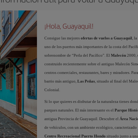
¡Hola, Guayaquil!
Consigue las mejores
ofertas de vuelos a Guayaquil
, l
uno de los puertos más importantes de la costa del Pacífi
sobrenombre de “Perla del Pacífico”. El
Malecón
2000, 
construido recientemente sobre el antiguo Malecón Simón
centros comerciales, restaurantes, bares y miradores. Par
barrio más antiguo,
Las Peñas
, situado al final del Ma
Colonial.
Si lo que quieres es disfrutar de la naturaleza tienes d
parques naturales. El más interesante es el
Parque Histó
antigua Provincia de Guayaquil. Descubre el
Área Nacio
de vehículos, con un ambiente ecológico, caracterizado po
Centro Recreacional Puerto Hondo
situado junto a una