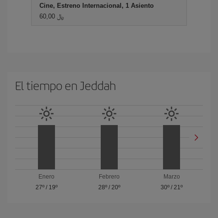
Cine, Estreno Internacional, 1 Asiento
60,00 ﷼
El tiempo en Jeddah
Enero
Febrero
Marzo
27º
/
19º
28º
/
20º
30º
/
21º