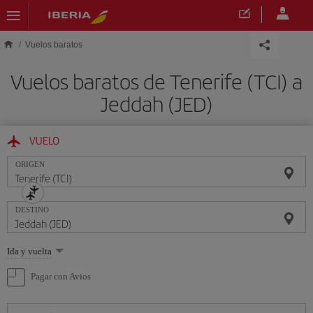
Saltar al contenido principal
Vuelos baratos
Vuelos baratos de Tenerife (TCI) a
Jeddah (JED)
VUELO
ORIGEN
DESTINO
Seleccione
Ida y vuelta
una
opción
Pagar con Avios