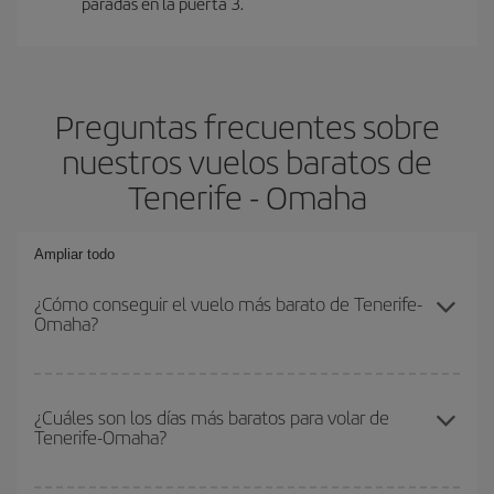
paradas en la puerta 3.
Preguntas frecuentes sobre
nuestros vuelos baratos de
Tenerife - Omaha
Ampliar todo
¿Cómo conseguir el vuelo más barato de Tenerife-
Omaha?
Podrás ahorrar en tu billete de avión de Tenerife-Omaha-dest y
conseguir el vuelo más barato si evitas temporadas altas,
¿Cuáles son los días más baratos para volar de
Tenerife-Omaha?
compras con antelación y puedes ser flexible con las fechas y
horarios de ida y vuelta.