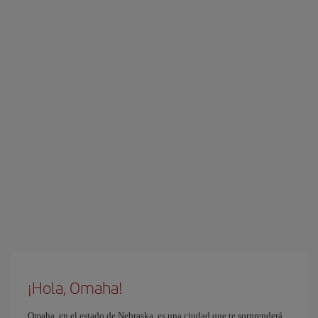
¡Hola, Omaha!
Omaha, en el estado de Nebraska, es una ciudad que te sorprenderá