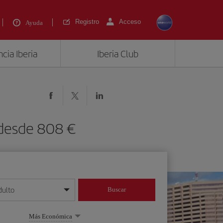
Registro
Acceso
Ayuda
cia Iberia
Iberia Club
 desde 808 €
dulto
Buscar
o día/mes/año
Más Económica