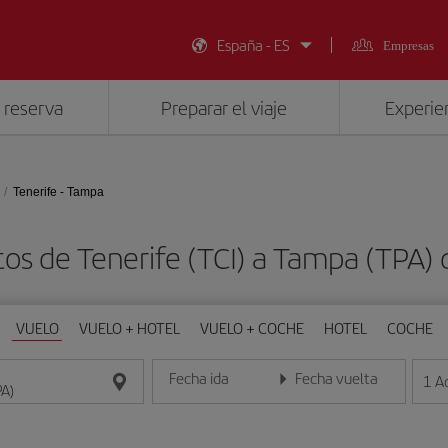
España - ES
Empresas
 reserva
Preparar el viaje
Experien
Tenerife - Tampa
tos de Tenerife (TCI) a Tampa (TPA)
VUELO
VUELO + HOTEL
VUELO + COCHE
HOTEL
COCHE
Fecha ida
Fecha vuelta
1
A
Introduce la fecha en formato día/mes/año
Introduce la fecha en format