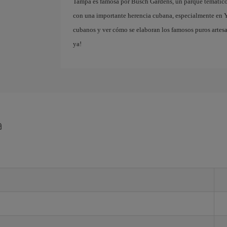
Tampa es famosa por Busch Gardens, un parque temático 
con una importante herencia cubana, especialmente en Y
cubanos y ver cómo se elaboran los famosos puros artesa
ya!
a