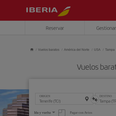
Saltar al contenido principal
Reservar
Gestionar
Vuelos baratos
América del Norte
USA
Tampa
Vuelos bara
ORIGEN
DESTINO
Seleccione
Pagar con Avios
Ida y vuelta