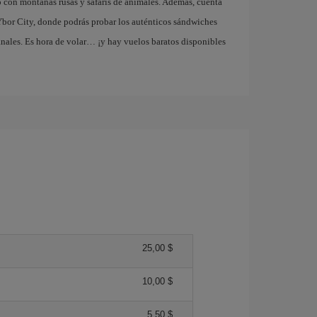
con montañas rusas y safaris de animales. Además, cuenta
bor City, donde podrás probar los auténticos sándwiches
nales. Es hora de volar… ¡y hay vuelos baratos disponibles
25,00 $
10,00 $
5,50 $