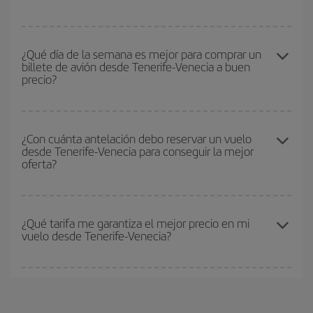
fechas habías pensado viajar. Te mostraremos los vuelos más
baratos, no solo
para tu consulta, sino para días cercanos
,
Puedes conseguir los vuelos más baratos viajando
fuera de las
tanto de ida como de vuelta, para que puedas encontrar la mejor
temporadas altas
. Aunque depende de tu destino, por lo general
¿Qué día de la semana es mejor para comprar un
oferta. Además, busca en las diferentes opciones de vuelo que te
billete de avión desde Tenerife-Venecia a buen
las Navidades, la Semana Santa y los periodos de vacaciones
ofrecemos cada día: algunos
horarios
puede que te hagan ahorrar
precio?
escolares son temporada alta. Además, sobre todo si estás
aún más en el precio de tu billete.
pensando en una escapada de fin de semana,
cuanto antes
compres tu vuelo, mejores precios encontrarás.
Cualquier día de la semana puedes encontrar vuelos baratos. Las
claves para encontrar los mejores precios son
anticiparte y ser
¿Con cuánta antelación debo reservar un vuelo
desde Tenerife-Venecia para conseguir la mejor
flexible.
Lo normal es que
cuanto antes
reserves tus billetes de
oferta?
avión más baratos te saldrán. Además, si buscas los vuelos con
las fechas y los horarios del viaje un poco abiertos, podrás
elegir
el precio más barato.
Cuanto antes reserves
tus vuelos, mejores precios encontrarás.
Los precios dependen de las plazas que queden libres en el vuelo
¿Qué tarifa me garantiza el mejor precio en mi
vuelo desde Tenerife-Venecia?
y de que las tarifas más baratas (turista) estén disponibles o se
vayan agotando. Por eso, comprar con antelación es
fundamental
para conseguir
vuelos baratos a Tenerife-Venecia-
En Iberia, tenemos distintas tarifas para garantizarte el mejor
dest
.
precio según tus necesidades de viaje. La tarifa básica, te
asegura el vuelo más barato.