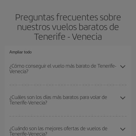
Preguntas frecuentes sobre
nuestros vuelos baratos de
Tenerife - Venecia
Ampliar todo
¿Cómo conseguir el vuelo más barato de Tenerife-
Venecia?
Podrás ahorrar en tu billete de avión de Tenerife-Venecia-dest y
conseguir el vuelo más barato si evitas temporadas altas,
¿Cuáles son los días más baratos para volar de
Tenerife-Venecia?
compras con antelación y puedes ser flexible con las fechas y
horarios de ida y vuelta.
Para saber qué días te saldrá más económico volar, solo tienes
que empezar una consulta en nuestro
buscador de vuelos
¿Cuándo son las mejores ofertas de vuelos de
Tenerife-Venecia?
baratos
. Dinos desde dónde vuelas, a dónde quieres ir y en qué