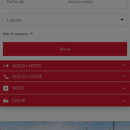
Fecha ida
Fecha vuelta
1
Adulto
Mis fechas son flexibles
Mis fechas son flexibles
Más Económica
1
+
Adulto
agosto
agosto
2026
2026
Más de 11 años
Buscar
Lunes
Lunes
Martes
Martes
Miércoles
Miércoles
Jueves
Jueves
Viernes
Viernes
Sábado
Sábado
Domingo
Domingo
L
L
M
M
X
X
J
J
V
V
S
S
D
D
0
+
Niño
De 2 a 11 años
VUELO + HOTEL
1
1
2
2
3
3
4
4
5
5
6
6
7
7
8
8
9
9
VUELO + COCHE
0
+
Bebé
10
10
11
11
12
12
13
13
14
14
15
15
16
16
Menos de 2 años
HOTEL
17
17
18
18
19
19
20
20
21
21
22
22
23
23
24
24
25
25
26
26
27
27
28
28
29
29
30
30
COCHE
31
31