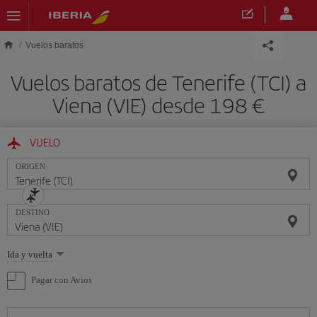
Saltar al contenido principal
Vuelos baratos
Vuelos baratos de Tenerife (TCI) a
Viena (VIE) desde 198 €
VUELO
ORIGEN
DESTINO
Seleccione
Ida y vuelta
una
opción
Pagar con Avios