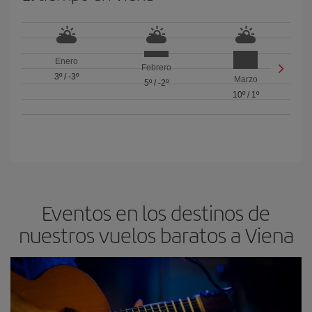
Enero
Febrero
3º
/
-3º
Marzo
5º
/
-2º
10º
/
1º
Eventos en los destinos de
nuestros vuelos baratos a Viena