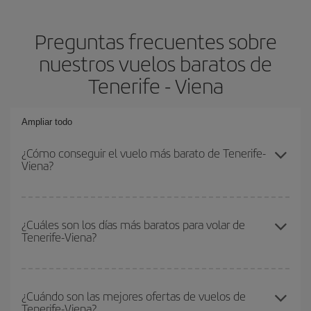
Preguntas frecuentes sobre
nuestros vuelos baratos de
Tenerife - Viena
Ampliar todo
¿Cómo conseguir el vuelo más barato de Tenerife-
Viena?
Podrás ahorrar en tu billete de avión de Tenerife-Viena-dest y
conseguir el vuelo más barato si evitas temporadas altas,
¿Cuáles son los días más baratos para volar de
Tenerife-Viena?
compras con antelación y puedes ser flexible con las fechas y
horarios de ida y vuelta.
Para saber qué días te saldrá más económico volar, solo tienes
que empezar una consulta en nuestro
buscador de vuelos
¿Cuándo son las mejores ofertas de vuelos de
Tenerife-Viena?
baratos
. Dinos desde dónde vuelas, a dónde quieres ir y en qué