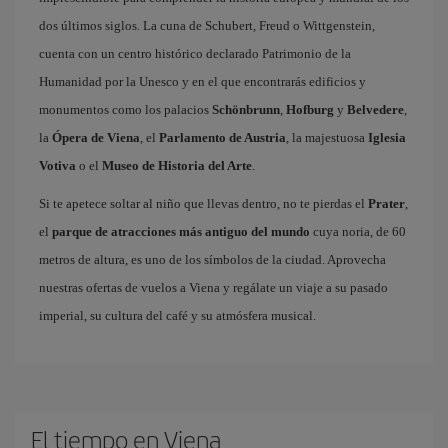
dos últimos siglos. La cuna de Schubert, Freud o Wittgenstein,
cuenta con un centro histórico declarado Patrimonio de la
Humanidad por la Unesco y en el que encontrarás edificios y
monumentos como los palacios
Schönbrunn
,
Hofburg
y
Belvedere
,
la
Ópera de Viena
, el
Parlamento de Austria
, la majestuosa
Iglesia
Votiva
o el
Museo de Historia del Arte
.
Si te apetece soltar al niño que llevas dentro, no te pierdas el
Prater
,
el
parque de atracciones más antiguo del mundo
cuya noria, de 60
metros de altura, es uno de los símbolos de la ciudad. Aprovecha
nuestras ofertas de vuelos a Viena y regálate un viaje a su pasado
imperial, su cultura del café y su atmósfera musical.
El tiempo en Viena