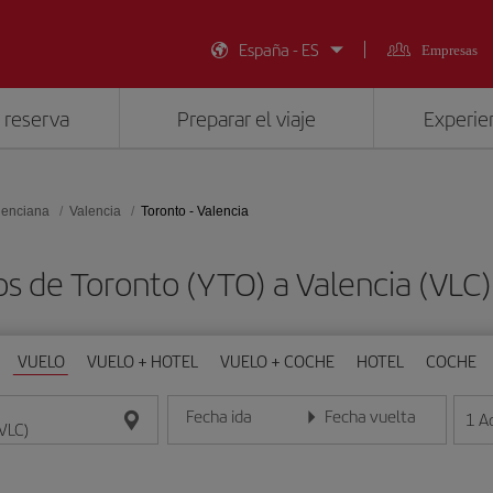
España - ES
Empresas
 reserva
Preparar el viaje
Experien
lenciana
Valencia
Toronto - Valencia
os de Toronto (YTO) a Valencia (VLC
VUELO
VUELO + HOTEL
VUELO + COCHE
HOTEL
COCHE
Fecha ida
Fecha vuelta
1
A
Introduce la fecha en formato día/mes/año
Introduce la fecha en format