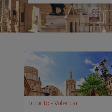
una
opción
Toronto
-
Valencia