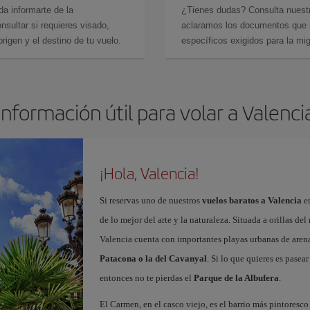
da informarte de la
¿Tienes dudas? Consulta nues
sultar si requieres visado,
aclaramos los documentos que ne
rigen y el destino de tu vuelo.
específicos exigidos para la mi
Información útil para volar a Valenci
¡Hola, Valencia!
Si reservas uno de nuestros
vuelos baratos a Valencia
en
de lo mejor del arte y la naturaleza. Situada a orillas del
Valencia cuenta con importantes playas urbanas de aren
Patacona o la del Cavanyal
. Si lo que quieres es pasea
entonces no te pierdas el
Parque de la Albufera
.
El Carmen, en el casco viejo, es el barrio más pintoresc