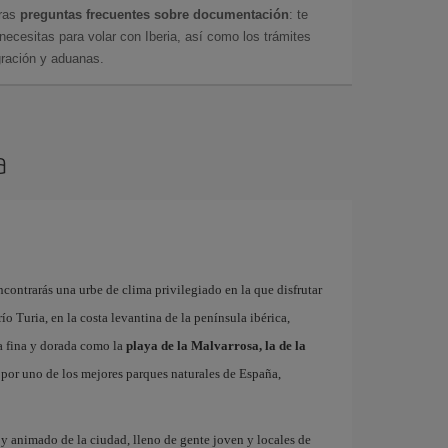
tras
preguntas frecuentes sobre documentación
: te
cesitas para volar con Iberia, así como los trámites
gración y aduanas.
a
contrarás una urbe de clima privilegiado en la que disfrutar
 río Turia, en la costa levantina de la península ibérica,
a fina y dorada como la
playa de la Malvarrosa, la de la
r por uno de los mejores parques naturales de España,
o y animado de la ciudad, lleno de gente joven y locales de