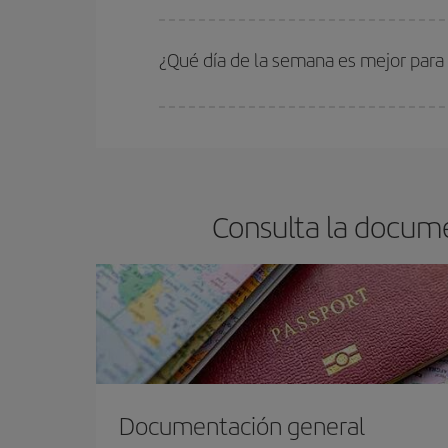
En Iberia, tenemos distintas tarifas para garantiz
¿Qué día de la semana es mejor para
Cualquier día de la semana puedes encontrar vuel
reserves tus billetes de avión más baratos te sal
barato.
Consulta la docume
Documentación general