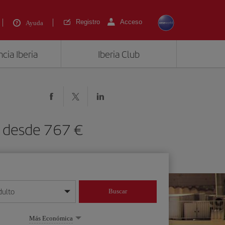
Registro
Acceso
Ayuda
cia Iberia
Iberia Club
) desde 767 €
dulto
Buscar
o día/mes/año
Más Económica