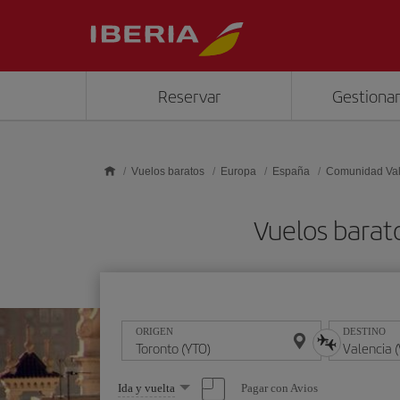
Saltar al contenido principal
Reservar
Gestionar
Vuelos baratos
Europa
España
Comunidad Va
Vuelos barat
ORIGEN
DESTINO
Seleccione
Pagar con Avios
Ida y vuelta