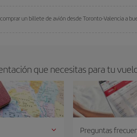
arte el mejor precio según tus necesidades de viaje. La tarifa básica, te asegu
 comprar un billete de avión desde Toronto-Valencia a bu
os baratos. Las claves para encontrar los mejores precios son
anticiparte y 
drán. Además, si buscas los vuelos con las fechas y los horarios del viaje un
ntación que necesitas para tu vuelo
Preguntas frecue