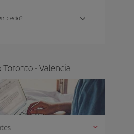
ra el vuelo más barato.
en precio?
ser flexible.
Lo normal es que
cuanto antes
 poco abiertos, podrás
elegir el precio más
 Toronto - Valencia
ntes