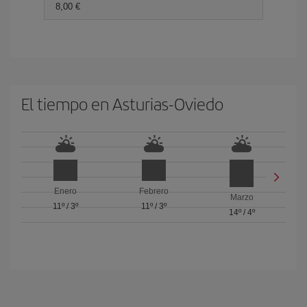
8,00 €
El tiempo en Asturias-Oviedo
Enero
Febrero
Marzo
11º
/
3º
11º
/
3º
14º
/
4º