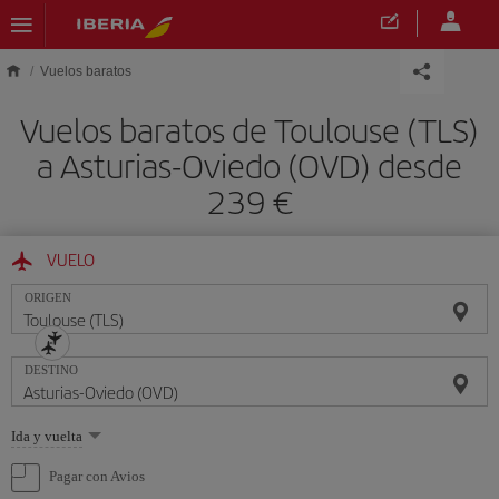
Saltar al contenido principal
Vuelos baratos
Vuelos baratos de Toulouse (TLS)
a Asturias-Oviedo (OVD) desde
239 €
VUELO
ORIGEN
DESTINO
Seleccione
Ida y vuelta
una
opción
Pagar con Avios