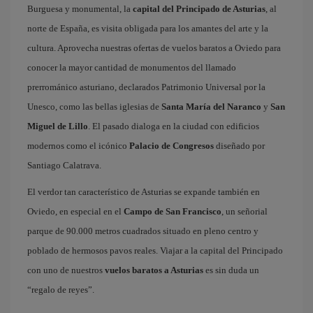
Burguesa y monumental, la
capital del Principado de Asturias
, al
norte de España, es visita obligada para los amantes del arte y la
cultura. Aprovecha nuestras ofertas de vuelos baratos a Oviedo para
conocer la mayor cantidad de monumentos del llamado
prerrománico asturiano, declarados Patrimonio Universal por la
Unesco, como las bellas iglesias de
Santa María del Naranco
y
San
Miguel de Lillo
. El pasado dialoga en la ciudad con edificios
modernos como el icónico
Palacio de Congresos
diseñado por
Santiago Calatrava.
El verdor tan característico de Asturias se expande también en
Oviedo, en especial en el
Campo de San Francisco
, un señorial
parque de 90.000 metros cuadrados situado en pleno centro y
poblado de hermosos pavos reales. Viajar a la capital del Principado
con uno de nuestros
vuelos baratos a Asturias
es sin duda un
“regalo de reyes”.