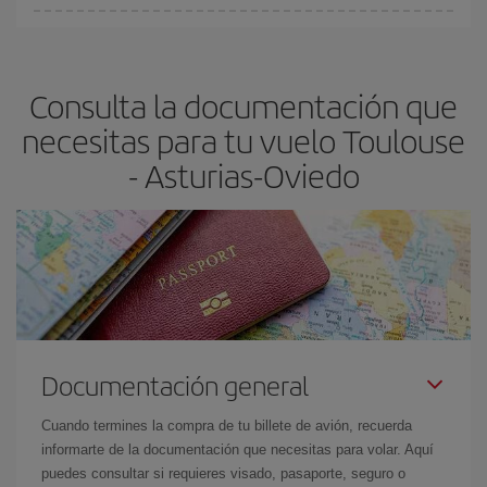
Cualquier día de la semana puedes encontrar vuelos baratos. Las
claves para encontrar los mejores precios son
anticiparte y ser
flexible.
Lo normal es que
cuanto antes
reserves tus billetes de
Consulta la documentación que
avión más baratos te saldrán. Además, si buscas los vuelos con
las fechas y los horarios del viaje un poco abiertos, podrás
elegir
necesitas para tu vuelo Toulouse
el precio más barato.
- Asturias-Oviedo
Documentación general
Cuando termines la compra de tu billete de avión, recuerda
informarte de la documentación que necesitas para volar. Aquí
puedes consultar si requieres visado, pasaporte, seguro o