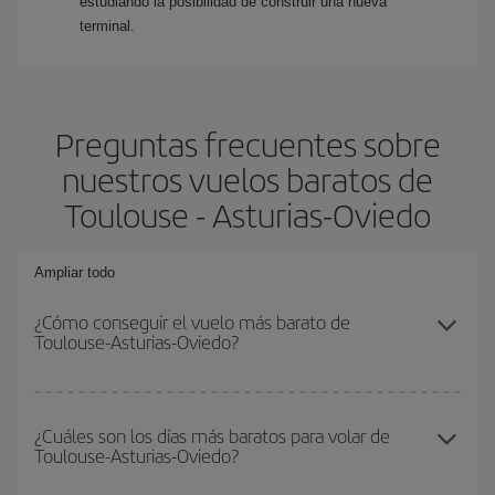
estudiando la posibilidad de construir una nueva
terminal.
Preguntas frecuentes sobre
nuestros vuelos baratos de
Toulouse - Asturias-Oviedo
Ampliar todo
¿Cómo conseguir el vuelo más barato de
Toulouse-Asturias-Oviedo?
Podrás ahorrar en tu billete de avión de Toulouse-Asturias-Oviedo-
dest y conseguir el vuelo más barato si evitas temporadas altas,
¿Cuáles son los días más baratos para volar de
Toulouse-Asturias-Oviedo?
compras con antelación y puedes ser flexible con las fechas y
horarios de ida y vuelta.