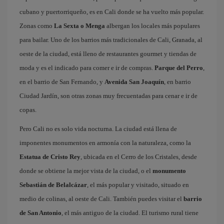
cubano y puertorriqueño, es en Cali donde se ha vuelto más popular.
Zonas como
La Sexta o Menga
albergan los locales más populares
para bailar. Uno de los barrios más tradicionales de Cali, Granada, al
oeste de la ciudad, está lleno de restaurantes gourmet y tiendas de
moda y es el indicado para comer e ir de compras.
Parque del Perro
,
en el barrio de San Fernando, y
Avenida San Joaquín
, en barrio
Ciudad Jardín, son otras zonas muy frecuentadas para cenar e ir de
copas.
Pero Cali no es solo vida nocturna. La ciudad está llena de
imponentes monumentos en armonía con la naturaleza, como la
Estatua de Cristo Rey
, ubicada en el Cerro de los Cristales, desde
donde se obtiene la mejor vista de la ciudad, o el
monumento
Sebastián de Belalcázar
, el más popular y visitado, situado en
medio de colinas, al oeste de Cali. También puedes visitar el
barrio
de San Antonio
, el más antiguo de la ciudad. El turismo rural tiene