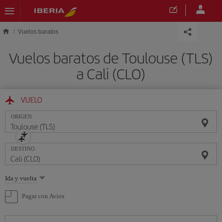
Saltar al contenido principal
Vuelos baratos
Vuelos baratos de Toulouse (TLS)
a Cali (CLO)
VUELO
ORIGEN
DESTINO
Seleccione
Ida y vuelta
una
opción
Pagar con Avios