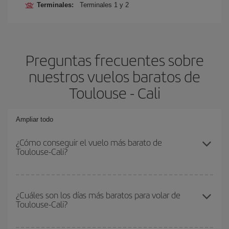
Terminales:
Terminales 1 y 2
Preguntas frecuentes sobre
nuestros vuelos baratos de
Toulouse - Cali
Ampliar todo
¿Cómo conseguir el vuelo más barato de
Toulouse-Cali?
Podrás ahorrar en tu billete de avión de Toulouse-Cali-dest y
conseguir el vuelo más barato si evitas temporadas altas,
¿Cuáles son los días más baratos para volar de
Toulouse-Cali?
compras con antelación y puedes ser flexible con las fechas y
horarios de ida y vuelta.