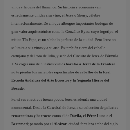
vinos y la cuna del flamenco. Su historia y economía van
estrechamente unidas a su vino, el Jerez o Sherry, célebre
internacionalmente. De ahí que albergue importantes bodegas de
gran valor arquitectónico como la González Byass cuyo logotipo, el
mítico Tío Pepe, es un símbolo perfecto de la ciudad. Pero Jerez no
se limita a sus vinos y a su arte. Es también tierra del caballo
cartujano y del toro de lidia, y sede del Circuito de Jerez de Fórmula
1. Si coges uno de nuestros
vuelos baratos a Jerez de la Frontera
no te pierdas los increíbles
espectáculos de caballos de la Real
Escuela Andaluza del Arte Ecuestre y la Yeguada Hierro del
Bocado
.
Por si sus atractivos fueran pocos, Jerez es además una ciudad
monumental. Desde la
Catedral
de Jerez, a su colección de
palacios
renacentistas y barrocos
como el de
Dávila, el Pérez Luna o el
Bertemati
; pasando por el
Alcázar
, ciudad-fortaleza árabe del siglo