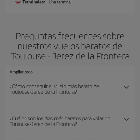
Terminales:
Una terminal.
Preguntas frecuentes sobre
nuestros vuelos baratos de
Toulouse - Jerez de la Frontera
Ampliar todo
¿Cómo conseguir el vuelo más barato de
Toulouse-Jerez de la Frontera?
Podrás ahorrar en tu billete de avión de Toulouse-Jerez de la
Frontera-dest y conseguir el vuelo más barato si evitas
¿Cuáles son los días más baratos para volar de
Toulouse-Jerez de la Frontera?
temporadas altas, compras con antelación y puedes ser flexible
con las fechas y horarios de ida y vuelta.