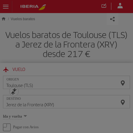
Saltar al contenido principal
Vuelos baratos
Vuelos baratos de Toulouse (TLS)
a Jerez de la Frontera (XRY)
desde 217 €
VUELO
ORIGEN
DESTINO
Seleccione
Ida y vuelta
una
opción
Pagar con Avios