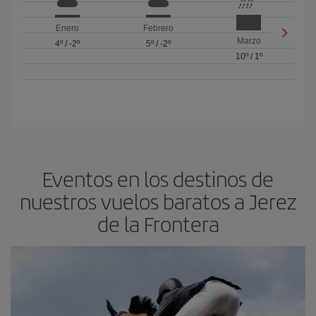
Enero
Febrero
Marzo
4º
/
-2º
5º
/
-2º
10º
/
1º
Eventos en los destinos de
nuestros vuelos baratos a Jerez
de la Frontera