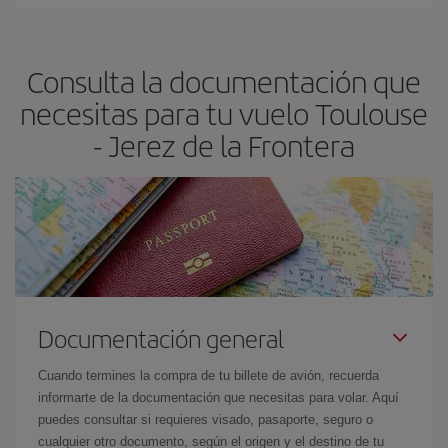
Cualquier día de la semana puedes encontrar vuelos baratos. Las
claves para encontrar los mejores precios son
anticiparte y ser
flexible.
Lo normal es que
cuanto antes
reserves tus billetes de
Consulta la documentación que
avión más baratos te saldrán. Además, si buscas los vuelos con
las fechas y los horarios del viaje un poco abiertos, podrás
elegir
necesitas para tu vuelo Toulouse
el precio más barato.
- Jerez de la Frontera
Documentación general
Cuando termines la compra de tu billete de avión, recuerda
informarte de la documentación que necesitas para volar. Aquí
puedes consultar si requieres visado, pasaporte, seguro o
cualquier otro documento, según el origen y el destino de tu