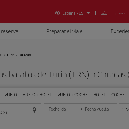
España - ES
Empresas
 reserva
Preparar el viaje
Experien
s
Turín - Caracas
os baratos de Turín (TRN) a Caracas 
VUELO
VUELO + HOTEL
VUELO + COCHE
HOTEL
COCHE
Fecha ida
Fecha vuelta
1
A
Introduce la fecha en formato día/mes/año
Introduce la fecha en format