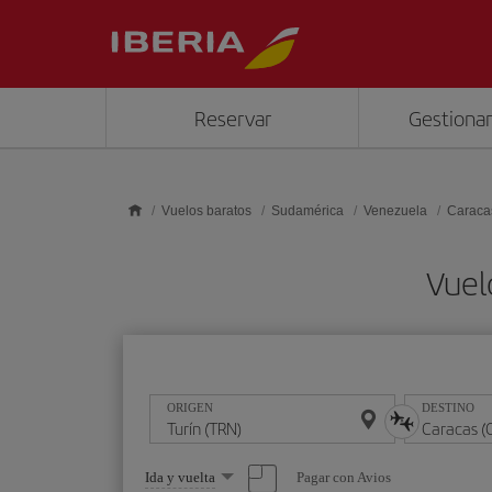
Saltar al contenido principal
Reservar
Gestionar
Vuelos baratos
Sudamérica
Venezuela
Caraca
Vuel
ORIGEN
DESTINO
Seleccione
Pagar con Avios
Ida y vuelta