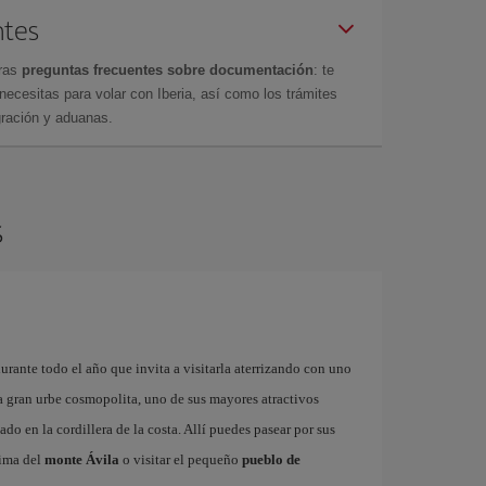
ntes
tras
preguntas frecuentes sobre documentación
: te
cesitas para volar con Iberia, así como los trámites
gración y aduanas.
s
urante todo el año que invita a visitarla aterrizando con uno
na gran urbe cosmopolita, uno de sus mayores atractivos
cado en la cordillera de la costa. Allí puedes pasear por sus
cima del
monte Ávila
o visitar el pequeño
pueblo de