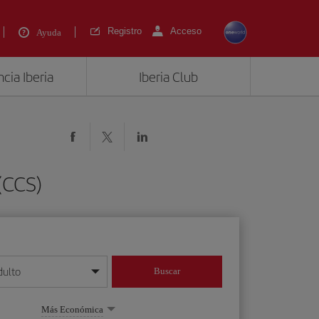
Registro
Acceso
Ayuda
cia Iberia
Iberia Club
(CCS)
dulto
Buscar
o día/mes/año
Más Económica