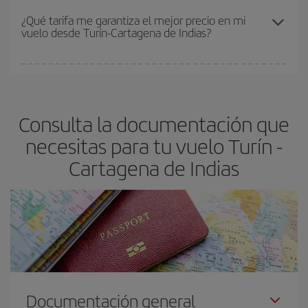
Los precios dependen de las plazas que queden libres en el vuelo
¿Qué tarifa me garantiza el mejor precio en mi
vuelo desde Turín-Cartagena de Indias?
y de que las tarifas más baratas (turista) estén disponibles o se
vayan agotando. Por eso, comprar con antelación es
fundamental
para conseguir
vuelos baratos a Turín-Cartagena
En Iberia, tenemos distintas tarifas para garantizarte el mejor
de Indias-dest
.
precio según tus necesidades de viaje. La tarifa básica, te
asegura el vuelo más barato.
Consulta la documentación que
necesitas para tu vuelo Turín -
Cartagena de Indias
Documentación general