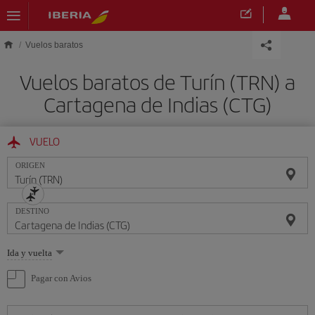
Saltar al contenido principal
Vuelos baratos
Vuelos baratos de Turín (TRN) a
Cartagena de Indias (CTG)
VUELO
ORIGEN
DESTINO
Seleccione
Ida y vuelta
una
opción
Pagar con Avios