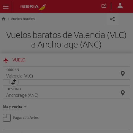
Saltar al contenido principal
Vuelos baratos
Vuelos baratos de Valencia (VLC)
a Anchorage (ANC)
VUELO
ORIGEN
DESTINO
Seleccione
Ida y vuelta
una
opción
Pagar con Avios