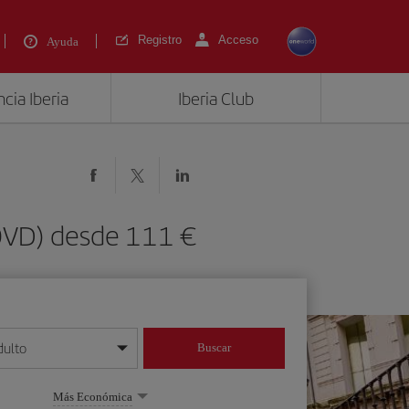
Registro
Acceso
Ayuda
cia Iberia
Iberia Club
(OVD) desde 111 €
dulto
Buscar
o día/mes/año
Más Económica