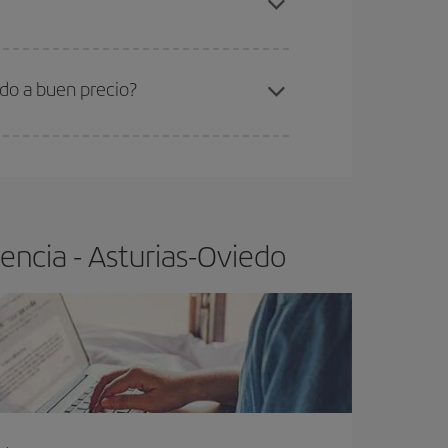
ra el vuelo más barato.
edo a buen precio?
ser flexible.
Lo normal es que
cuanto antes
 poco abiertos, podrás
elegir el precio más
encia - Asturias-Oviedo