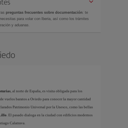
ntes
tras
preguntas frecuentes sobre documentación
: te
cesitas para volar con Iberia, así como los trámites
gración y aduanas.
viedo
sturias
, al norte de España, es visita obligada para los
s de vuelos baratos a Oviedo para conocer la mayor cantidad
arados Patrimonio Universal por la Unesco, como las bellas
illo
. El pasado dialoga en la ciudad con edificios modernos
tiago Calatrava.