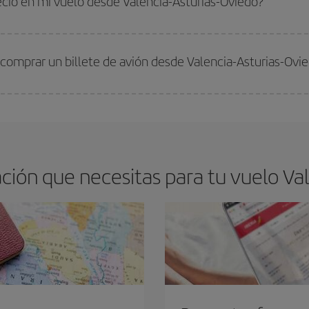
ecio en mi vuelo desde Valencia-Asturias-Oviedo?
arte el mejor precio según tus necesidades de viaje. La tarifa básica, te asegu
comprar un billete de avión desde Valencia-Asturias-Ovi
os baratos. Las claves para encontrar los mejores precios son
anticiparte y 
drán. Además, si buscas los vuelos con las fechas y los horarios del viaje un
ión que necesitas para tu vuelo Val