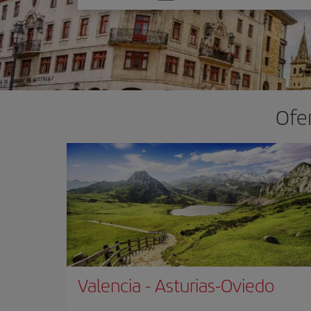
una
opción
Ofer
Valencia
-
Asturias-Oviedo