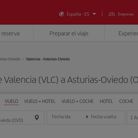
España - ES
Empresas
 reserva
Preparar el viaje
Experien
urias-Oviedo
Valencia - Asturias-Oviedo
e Valencia (VLC) a Asturias-Oviedo 
VUELO
VUELO + HOTEL
VUELO + COCHE
HOTEL
COCHE
Fecha ida
Fecha vuelta
1
A
Introduce la fecha en formato día/mes/año
Introduce la fecha en format