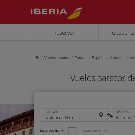
Saltar al contenido principal
Reservar
Gestionar
Vuelos baratos
Europa
España
Asturias
Ast
Vuelos baratos d
ORIGEN
DESTINO
Seleccione
Pagar con Avios
Ida y vuelta