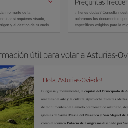
Preguntas frecue
da informarte de la
¿Tienes dudas? Consulta nues
sultar si requieres visado,
aclaramos los documentos que ne
rigen y el destino de tu vuelo.
específicos exigidos para la mi
rmación útil para volar a Asturias-O
¡Hola, Asturias-Oviedo!
Burguesa y monumental, la
capital del Principado de A
amantes del arte y la cultura. Aprovecha nuestras oferta
de monumentos del llamado prerrománico asturiano, decl
iglesias de
Santa María del Naranco
y
San Miguel de L
como el icónico
Palacio de Congresos
diseñado por San