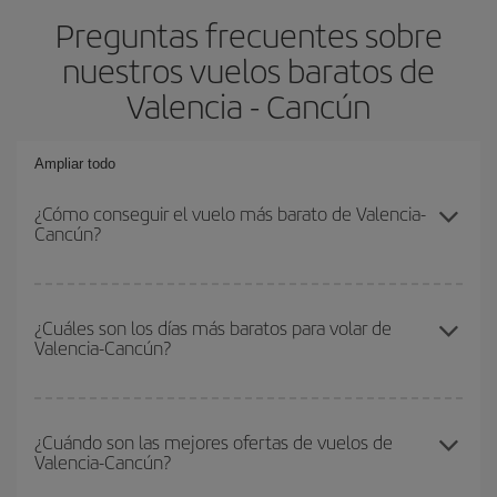
Preguntas frecuentes sobre
nuestros vuelos baratos de
Valencia - Cancún
Ampliar todo
¿Cómo conseguir el vuelo más barato de Valencia-
Cancún?
Podrás ahorrar en tu billete de avión de Valencia-Cancún-dest y
conseguir el vuelo más barato si evitas temporadas altas,
¿Cuáles son los días más baratos para volar de
Valencia-Cancún?
compras con antelación y puedes ser flexible con las fechas y
horarios de ida y vuelta.
Para saber qué días te saldrá más económico volar, solo tienes
que empezar una consulta en nuestro
buscador de vuelos
¿Cuándo son las mejores ofertas de vuelos de
Valencia-Cancún?
baratos
. Dinos desde dónde vuelas, a dónde quieres ir y en qué
fechas habías pensado viajar. Te mostraremos los vuelos más