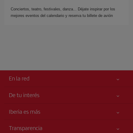
Conciertos, teatro, festivales, danza... Déjate inspirar por los
mejores eventos del calendario y reserva tu billete de avión
En la red
De tu interés
Iberia Joven
Mejor precio garantizado
Iberia es más
Tu seguridad es lo primero
Noticias y Novedades
Declaración de accesibilidad
Transparencia
Talento a bordo