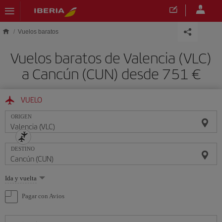
Saltar al contenido principal
Vuelos baratos
Vuelos baratos de Valencia (VLC)
a Cancún (CUN) desde 751 €
VUELO
ORIGEN
DESTINO
Seleccione
Ida y vuelta
una
opción
Pagar con Avios