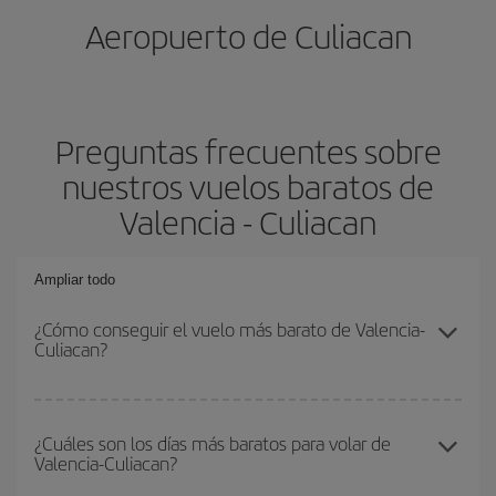
Aeropuerto de Culiacan
Preguntas frecuentes sobre
nuestros vuelos baratos de
Valencia - Culiacan
Ampliar todo
¿Cómo conseguir el vuelo más barato de Valencia-
Culiacan?
Podrás ahorrar en tu billete de avión de Valencia-Culiacan-dest y
conseguir el vuelo más barato si evitas temporadas altas,
¿Cuáles son los días más baratos para volar de
Valencia-Culiacan?
compras con antelación y puedes ser flexible con las fechas y
horarios de ida y vuelta.