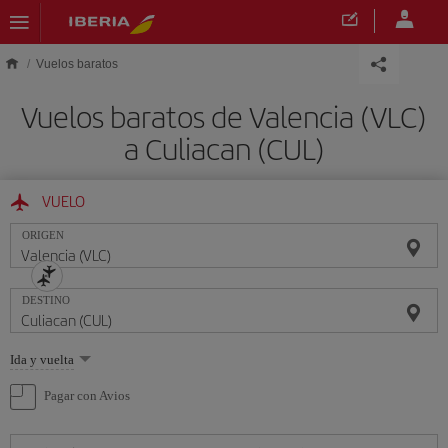
Saltar al contenido principal
Vuelos baratos
Vuelos baratos de Valencia (VLC)
a Culiacan (CUL)
VUELO
ORIGEN
DESTINO
Seleccione
Ida y vuelta
una
opción
Pagar con Avios