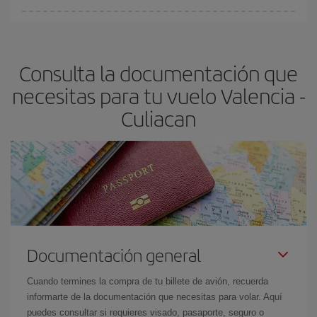
fundamental
para conseguir
vuelos baratos a Valencia-
En Iberia, tenemos distintas tarifas para garantizarte el mejor
Culiacan-dest
.
precio según tus necesidades de viaje. La tarifa básica, te
asegura el vuelo más barato.
Consulta la documentación que
necesitas para tu vuelo Valencia -
Culiacan
Documentación general
Cuando termines la compra de tu billete de avión, recuerda
informarte de la documentación que necesitas para volar. Aquí
puedes consultar si requieres visado, pasaporte, seguro o