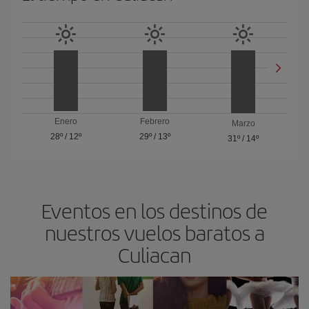
Enero
Febrero
Marzo
28º
/
12º
29º
/
13º
31º
/
14º
Eventos en los destinos de
nuestros vuelos baratos a
Culiacan