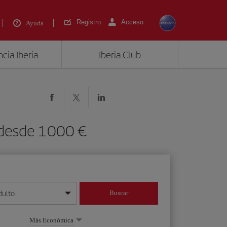
Registro
Acceso
Ayuda
cia Iberia
Iberia Club
 desde 1000 €
dulto
Buscar
o día/mes/año
Más Económica