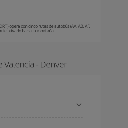
DRT) opera con cinco rutas de autobús (AA, AB, AF,
porte privado hacia la montaña.
e Valencia - Denver
ras con antelación y puedes ser flexible con las