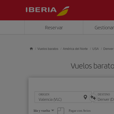
Saltar al contenido principal
Reservar
Gestionar
Vuelos baratos
América del Norte
USA
Denver
Vuelos barat
ORIGEN
DESTINO
Seleccione
Pagar con Avios
Ida y vuelta