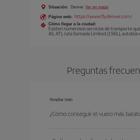
Situación:
Denver
Ver en mapa
https://www.flydenver.com/
Página web:
Cómo llegar a la ciudad:
Existen numerosos servicios de transporte que
AS, AT), ruta llamada Limited (196L), autobús e
Preguntas frecuent
Ampliar todo
¿Cómo conseguir el vuelo más barat
Podrás ahorrar en tu billete de avión de Valencia
fechas y horarios de ida y vuelta.