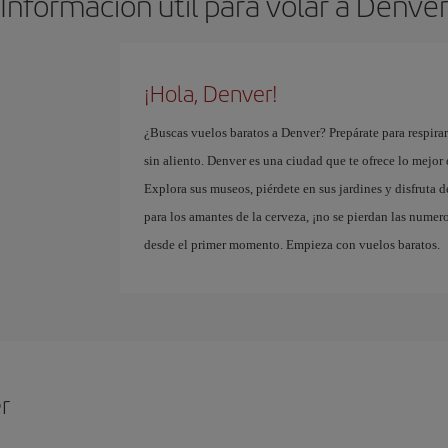
Información útil para volar a Denve
¡Hola, Denver!
¿Buscas vuelos baratos a Denver? Prepárate para respira
sin aliento. Denver es una ciudad que te ofrece lo mejo
Explora sus museos, piérdete en sus jardines y disfruta 
para los amantes de la cerveza, ¡no se pierdan las numero
desde el primer momento. Empieza con vuelos baratos.
r