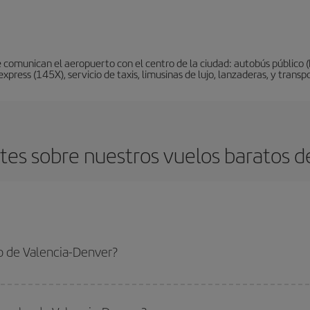
 comunican el aeropuerto con el centro de la ciudad: autobús público (
xpress (145X), servicio de taxis, limusinas de lujo, lanzaderas, y trans
es sobre nuestros vuelos baratos d
o de Valencia-Denver?
-Denver-dest y conseguir el vuelo más barato si evitas temporadas altas, comp