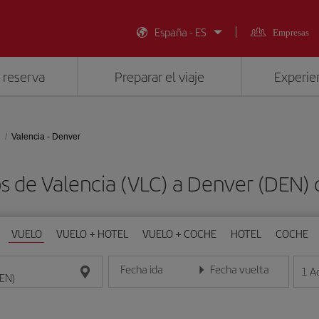
España - ES
Empresas
 reserva
Preparar el viaje
Experien
Valencia - Denver
os de Valencia (VLC) a Denver (DEN)
VUELO
VUELO + HOTEL
VUELO + COCHE
HOTEL
COCHE
Fecha ida
Fecha vuelta
1
A
Introduce la fecha en formato día/mes/año
Introduce la fecha en format