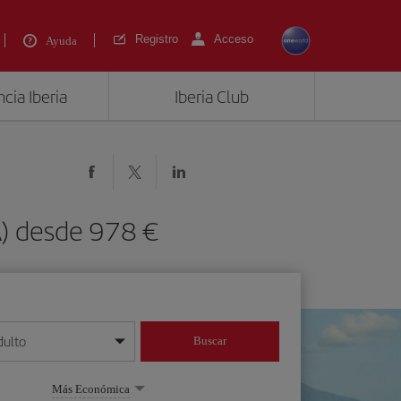
Registro
Acceso
Ayuda
cia Iberia
Iberia Club
A) desde 978 €
dulto
Buscar
o día/mes/año
Más Económica