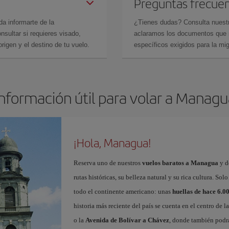
Preguntas frecue
da informarte de la
¿Tienes dudas? Consulta nues
sultar si requieres visado,
aclaramos los documentos que ne
rigen y el destino de tu vuelo.
específicos exigidos para la mi
Información útil para volar a Managu
¡Hola, Managua!
Reserva uno de nuestros
vuelos baratos a Managua
y d
rutas históricas, su belleza natural y su rica cultura. 
todo el continente americano: unas
huellas de hace 6.0
historia más reciente del país se cuenta en el centro de l
o la
Avenida de Bolívar a Chávez
, donde también podrá