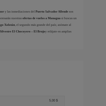
mor
y las inmediaciones del
Puerto Salvador Allende
son
teresarán nuestras
ofertas de vuelos a Managua
si buscas un
go Xolotán
, el segundo más grande del país; asómate al
Silvestre El Chocoyero – El Brujo
y relájate en amplias
5,00 $