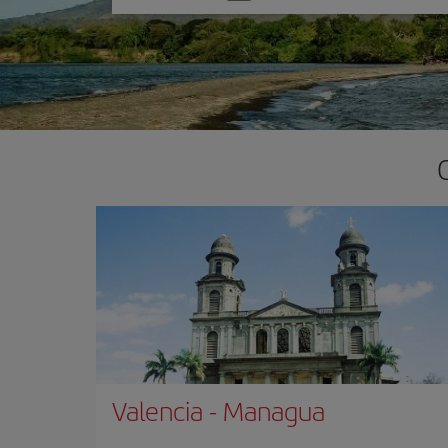
una
opción
Valencia
-
Managua