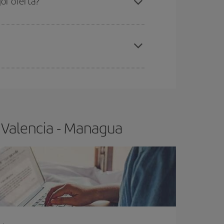
or oferta?
elo y de que las tarifas más baratas (turista)
alencia-Managua-dest
.
ra el vuelo más barato.
 Valencia - Managua