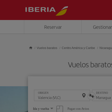
Saltar al contenido principal
Reservar
Gestionar
Vuelos baratos
Centro América y Caribe
Nicarag
Vuelos barato
ORIGEN
DESTINO
Seleccione
Pagar con Avios
Ida y vuelta