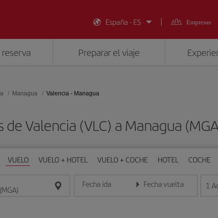
España - ES
Empresas
 reserva
Preparar el viaje
Experien
ua
Managua
Valencia - Managua
s de Valencia (VLC) a Managua (MG
VUELO
VUELO + HOTEL
VUELO + COCHE
HOTEL
COCHE
Fecha ida
Fecha vuelta
1
A
Introduce la fecha en formato día/mes/año
Introduce la fecha en format