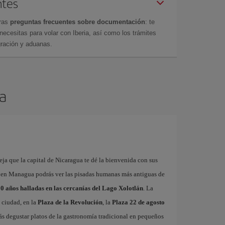
ntes
tras
preguntas frecuentes sobre documentación
: te
cesitas para volar con Iberia, así como los trámites
gración y aduanas.
a
eja que la capital de Nicaragua te dé la bienvenida con sus
Solo en Managua podrás ver las pisadas humanas más antiguas de
00 años halladas en las cercanías del Lago Xolotlán
. La
a ciudad, en la
Plaza de la Revolución
, la
Plaza 22 de agosto
s degustar platos de la gastronomía tradicional en pequeños